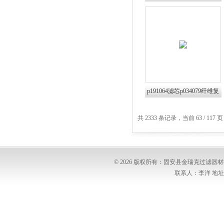
合滤材普优滤器
p191064滤芯p034079纤维复
合滤材普优滤器
共 2333 条记录，当前 63 / 117 
© 2026 版权所有：固安县金瑞克过滤
联系人：李洋 地