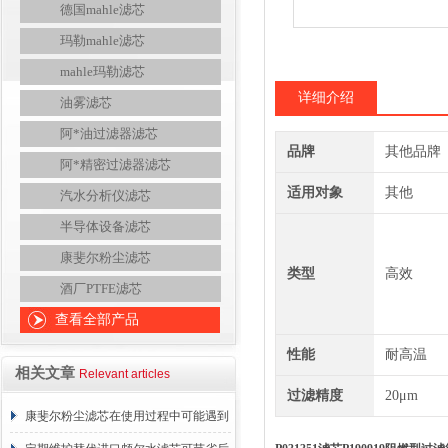
德国mahle滤芯
玛勒mahle滤芯
mahle玛勒滤芯
详细介绍
油雾滤芯
阿*油过滤器滤芯
品牌
其他品牌
阿*精密过滤器滤芯
适用对象
其他
汽水分析仪滤芯
半导体设备滤芯
康斐尔粉尘滤芯
类型
高效
酒厂PTFE滤芯
查看全部产品
性能
耐高温
相关文章
Relevant articles
过滤精度
20μm
康斐尔粉尘滤芯在使用过程中可能遇到