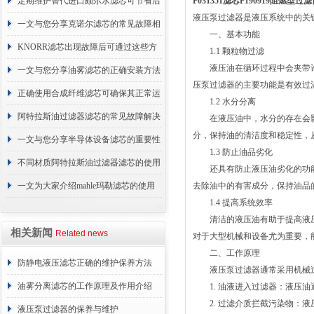
的故障相应解决方法分享
定期维护替代进口颇尔水滤芯可节省后
P031351滤芯P190919阻燃型
液压泵过滤器是液压系统中的关
续更换成本
一文与您分享克诺尔滤芯的常见故障相
一、基本功能
应解决方法
KNORR滤芯出现故障后可通过这些方
1.1 颗粒物过滤
液压油在循环过程中会夹带许
法解决
一文与您分享油雾滤芯的正确安装方法
压泵过滤器的主要功能是有效过
正确使用合成纤维滤芯可确保其正常运
1.2 水分分离
行
阿特拉斯油过滤器滤芯的常见故障解决
在液压油中，水分的存在会影
分，保持油的清洁度和稳定性，
方法介绍
一文与您分享半导体设备滤芯的重要性
1.3 防止油品劣化
不同材质阿特拉斯油过滤器滤芯的使用
还具有防止液压油劣化的功能
周期区别介绍
一文为大家介绍mahle玛勒滤芯的使用
去除油中的有害成分，保持油品
1.4 提高系统效率
原理
清洁的液压油有助于提高液压
相关新闻
Related news
对于大型机械和设备尤为重要，
二、工作原理
防静电液压滤芯正确的维护保养方法
液压泵过滤器通常采用机械过
油雾分离滤芯的工作原理及作用介绍
1. 油液进入过滤器：液压油
2. 过滤介质拦截污染物：液
液压泵过滤器的保养与维护