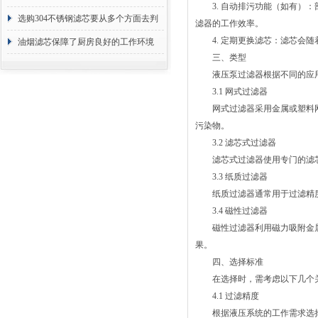
3. 自动排污功能（如有）：
选购304不锈钢滤芯要从多个方面去判
滤器的工作效率。
4. 定期更换滤芯：滤芯会随
断
油烟滤芯保障了厨房良好的工作环境
三、类型
液压泵过滤器根据不同的应用
3.1 网式过滤器
网式过滤器采用金属或塑料网
污染物。
3.2 滤芯式过滤器
滤芯式过滤器使用专门的滤芯
3.3 纸质过滤器
纸质过滤器通常用于过滤精度
3.4 磁性过滤器
磁性过滤器利用磁力吸附金属
果。
四、选择标准
在选择时，需考虑以下几个
4.1 过滤精度
根据液压系统的工作需求选择