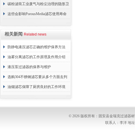
续更换成本
碳粉滤筒工业废气与粉尘治理的隐形卫
士
这些会影响PorousMedia滤芯使用寿命
的因素要注意避免
相关新闻
Related news
防静电液压滤芯正确的维护保养方法
油雾分离滤芯的工作原理及作用介绍
液压泵过滤器的保养与维护
选购304不锈钢滤芯要从多个方面去判
断
油烟滤芯保障了厨房良好的工作环境
© 2026 版权所有：固安县金瑞克过滤
联系人：李洋 地