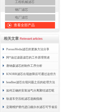
工程机械滤芯
钢厂滤芯
电厂滤芯
查看全部产品
相关文章
Relevant articles
PorousMedia滤芯的更换方法分享
阿*油过滤器滤芯的工作原理简述
唐纳森滤芯的制作工序分析
KNORR滤芯出现故障后可通过这些方
法解决
headline滤芯出现问题之后的处理方法
分享
如何正确的安装油气分离聚结滤芯呢
轨道车空压机滤芯选购指南
定期维护替代进口颇尔水滤芯可节省后