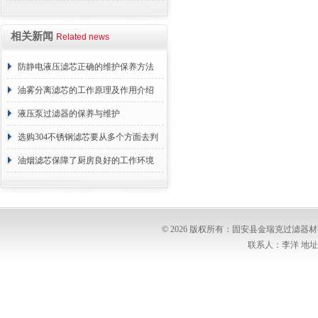
相关新闻
Related news
防静电液压滤芯正确的维护保养方法
油雾分离滤芯的工作原理及作用介绍
液压泵过滤器的保养与维护
选购304不锈钢滤芯要从多个方面去判
断
油烟滤芯保障了厨房良好的工作环境
© 2026 版权所有：固安县金瑞克过滤
联系人：李洋 地