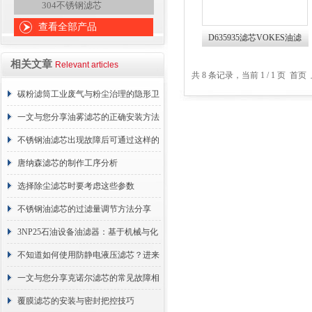
304不锈钢滤芯
查看全部产品
D635935滤芯VOKES油滤
SO11086普优滤器
相关文章
Relevant articles
共 8 条记录，当前 1 / 1 页 
碳粉滤筒工业废气与粉尘治理的隐形卫
士
一文与您分享油雾滤芯的正确安装方法
不锈钢油滤芯出现故障后可通过这样的
方法解决
唐纳森滤芯的制作工序分析
选择除尘滤芯时要考虑这些参数
不锈钢油滤芯的过滤量调节方法分享
3NP25石油设备油滤器：基于机械与化
学协同的油液净化核心
不知道如何使用防静电液压滤芯？进来
看
一文与您分享克诺尔滤芯的常见故障相
应解决方法
覆膜滤芯的安装与密封把控技巧