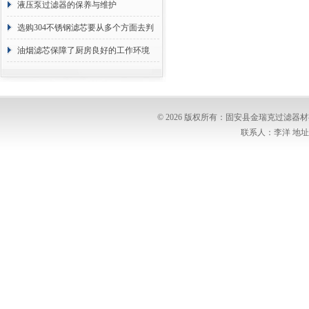
液压泵过滤器的保养与维护
选购304不锈钢滤芯要从多个方面去判
断
油烟滤芯保障了厨房良好的工作环境
© 2026 版权所有：固安县金瑞克过滤
联系人：李洋 地