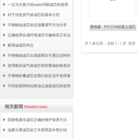
一文为大家介绍mahle玛勒滤芯的使用
原理
对于活性炭气体滤芯的基本介绍
不锈钢油滤芯的过滤量调节方法分享
唐纳森 - P613334硅藻土滤芯
正确使用合成纤维滤芯可确保其正常运
共 5 条记录，当前 1 / 1 页 
行
船用油滤芯特点
不锈钢油滤芯出现故障后可通过这样的
方法解决
使用耐高温气体滤芯前所要做的检查步
骤
不锈钢折叠滤芯在我们的生活中发挥着
哪些作用呢？
不同材质阿特拉斯油过滤器滤芯的使用
周期区别介绍
相关新闻
Related news
防静电液压滤芯正确的维护保养方法
油雾分离滤芯的工作原理及作用介绍