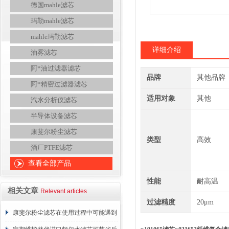
德国mahle滤芯
玛勒mahle滤芯
mahle玛勒滤芯
详细介绍
油雾滤芯
阿*油过滤器滤芯
品牌
其他品牌
阿*精密过滤器滤芯
适用对象
其他
汽水分析仪滤芯
半导体设备滤芯
康斐尔粉尘滤芯
类型
高效
酒厂PTFE滤芯
查看全部产品
性能
耐高温
相关文章
Relevant articles
过滤精度
20μm
康斐尔粉尘滤芯在使用过程中可能遇到