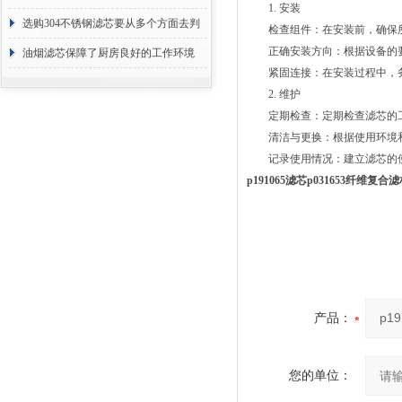
1. 安装
选购304不锈钢滤芯要从多个方面去判
检查组件：在安装前，确保所
正确安装方向：根据设备的要
断
油烟滤芯保障了厨房良好的工作环境
紧固连接：在安装过程中，务
2. 维护
定期检查：定期检查滤芯的工
清洁与更换：根据使用环境和
记录使用情况：建立滤芯的使
p191065滤芯p031653纤维复
产品：
您的单位：