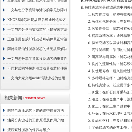
的故障相应解决方法分享
定期维护替代进口颇尔水滤芯可节省后
p191065滤芯p031653纤维复
山特维克滤芯是过滤系统中的关
续更换成本
一文与您分享克诺尔滤芯的常见故障相
1. 颗粒物过滤：能够有效去
应解决方法
KNORR滤芯出现故障后可通过这些方
2. 液体和气体分离：在某些
3. 污染物去除：滤芯可有效
法解决
一文与您分享油雾滤芯的正确安装方法
4. 提高系统效率：通过精细
正确使用合成纤维滤芯可确保其正常运
山特维克滤芯以其设计和高品
行
阿特拉斯油过滤器滤芯的常见故障解决
1. 高过滤精度：采用的过滤
2. 耐高温与耐腐蚀：滤芯材
方法介绍
一文与您分享半导体设备滤芯的重要性
3. 良好的流量性能：滤芯设
不同材质阿特拉斯油过滤器滤芯的使用
4. 长使用寿命：耐久性经过
周期区别介绍
一文为大家介绍mahle玛勒滤芯的使用
5. 多种规格选择：山特维克
山特维克滤芯广泛应用于多个
原理
1. 矿业：在矿石的开采与加
相关新闻
Related news
2. 冶金：在冶金生产中，滤
3. 化工：在化工生产过程中
防静电液压滤芯正确的维护保养方法
4. 环保：在污水处理和废气
油雾分离滤芯的工作原理及作用介绍
5. 食品和饮料：在食品和饮
为了确保滤芯的正常工作，用
液压泵过滤器的保养与维护