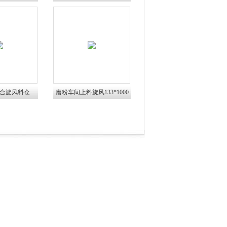
胶头滤芯
合旋风料仓
磨粉车间上料旋风133*1000
00胶头滤芯
胶头滤芯