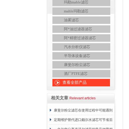
玛勒mahle滤芯
mahle玛勒滤芯
油雾滤芯
阿*油过滤器滤芯
阿*精密过滤器滤芯
汽水分析仪滤芯
半导体设备滤芯
康斐尔粉尘滤芯
酒厂PTFE滤芯
查看全部产品
相关文章
Relevant articles
康斐尔粉尘滤芯在使用过程中可能遇到
的故障相应解决方法分享
定期维护替代进口颇尔水滤芯可节省后