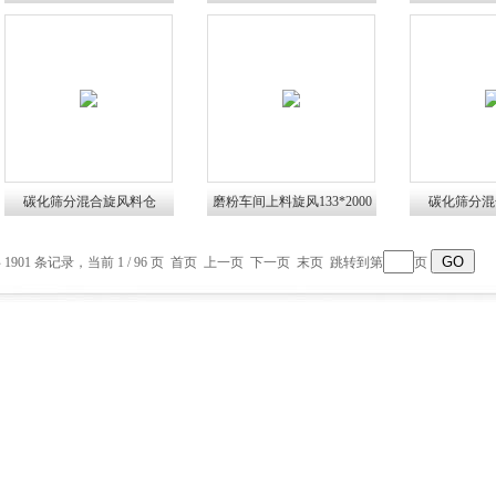
尘滤芯
碳化筛分混合旋风料仓
磨粉车间上料旋风133*2000
碳化筛分混
135*1100胶头滤芯
胶头滤芯
133*15
 1901 条记录，当前 1 / 96 页 首页 上一页
下一页
末页
跳转到第
页