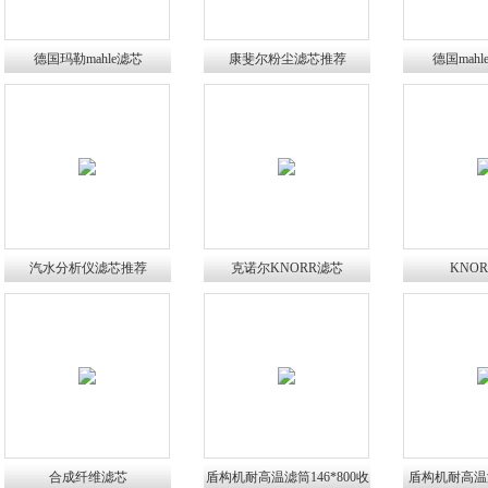
德国玛勒mahle滤芯
康斐尔粉尘滤芯推荐
德国mah
汽水分析仪滤芯推荐
克诺尔KNORR滤芯
KNO
合成纤维滤芯
盾构机耐高温滤筒146*800收
盾构机耐高温滤筒