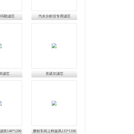
le玛勒滤芯
汽水分析仪专用滤芯
RR滤芯
克诺尔滤芯
146*1200
磨粉车间上料旋风135*1100