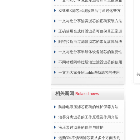
续更换成本
一文与您分享克诺尔滤芯的常见故障相
应解决方法
KNORR滤芯出现故障后可通过这些方
法解决
一文与您分享油雾滤芯的正确安装方法
正确使用合成纤维滤芯可确保其正常运
行
阿特拉斯油过滤器滤芯的常见故障解决
方法介绍
一文与您分享半导体设备滤芯的重要性
不同材质阿特拉斯油过滤器滤芯的使用
周期区别介绍
一文为大家介绍mahle玛勒滤芯的使用
共
原理
相关新闻
Related news
防静电液压滤芯正确的维护保养方法
油雾分离滤芯的工作原理及作用介绍
液压泵过滤器的保养与维护
选购304不锈钢滤芯要从多个方面去判