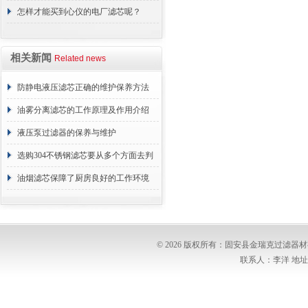
怎样才能买到心仪的电厂滤芯呢？
相关新闻
Related news
防静电液压滤芯正确的维护保养方法
油雾分离滤芯的工作原理及作用介绍
液压泵过滤器的保养与维护
选购304不锈钢滤芯要从多个方面去判
断
油烟滤芯保障了厨房良好的工作环境
© 2026 版权所有：固安县金瑞克过滤
联系人：李洋 地