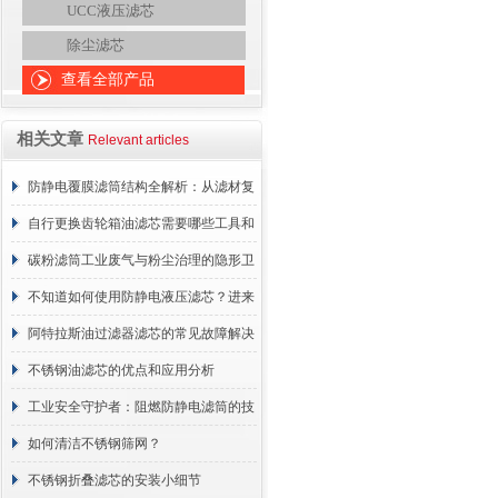
UCC液压滤芯
除尘滤芯
查看全部产品
相关文章
Relevant articles
防静电覆膜滤筒结构全解析：从滤材复
合到整体成型
自行更换齿轮箱油滤芯需要哪些工具和
材料？
碳粉滤筒工业废气与粉尘治理的隐形卫
士
不知道如何使用防静电液压滤芯？进来
看
阿特拉斯油过滤器滤芯的常见故障解决
方法介绍
不锈钢油滤芯的优点和应用分析
工业安全守护者：阻燃防静电滤筒的技
术原理与应用解析
如何清洁不锈钢筛网？
不锈钢折叠滤芯的安装小细节