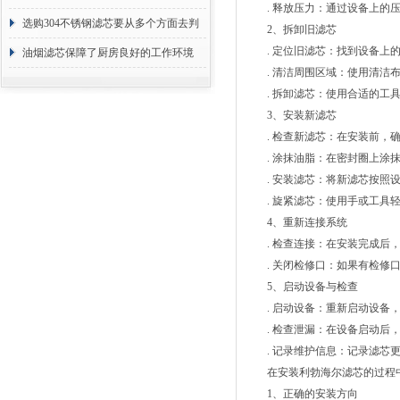
. 释放压力：通过设备上的压
选购304不锈钢滤芯要从多个方面去判
2、拆卸旧滤芯
. 定位旧滤芯：找到设备上的
断
油烟滤芯保障了厨房良好的工作环境
. 清洁周围区域：使用清洁布
. 拆卸滤芯：使用合适的工具
3、安装新滤芯
. 检查新滤芯：在安装前，确
. 涂抹油脂：在密封圈上涂抹
. 安装滤芯：将新滤芯按照设
. 旋紧滤芯：使用手或工具轻
4、重新连接系统
. 检查连接：在安装完成后，
. 关闭检修口：如果有检修口
5、启动设备与检查
. 启动设备：重新启动设备，
. 检查泄漏：在设备启动后，
. 记录维护信息：记录滤芯更
在安装利勃海尔滤芯的过程中
1、正确的安装方向