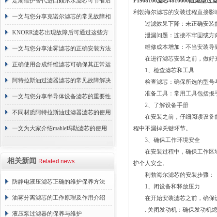
的故障相应解决方法分享
定期维护替代进口颇尔水滤芯可节省后
P1908106滤芯4810600阻燃
利勃海尔滤芯的安装过程直接影
续更换成本
一文与您分享克诺尔滤芯的常见故障相
过滤效果下降：未正确安装的
应解决方法
KNORR滤芯出现故障后可通过这些方
泄漏问题：连接不牢固或方向
维修成本增加：不当安装导致
法解决
一文与您分享油雾滤芯的正确安装方法
在进行滤芯安装之前，做好充
正确使用合成纤维滤芯可确保其正常运
1、检查滤芯和工具
行
阿特拉斯油过滤器滤芯的常见故障解决
检查滤芯：确保所选的型号与
准备工具：常用工具包括扳手
方法介绍
一文与您分享半导体设备滤芯的重要性
2、了解设备手册
不同材质阿特拉斯油过滤器滤芯的使用
在安装之前，仔细阅读设备的
周期区别介绍
一文为大家介绍mahle玛勒滤芯的使用
程中不漏掉关键环节。
3、确保工作环境安全
原理
在安装过程中，确保工作区域
相关新闻
Related news
护个人安全。
利勃海尔滤芯的安装步骤：
防静电液压滤芯正确的维护保养方法
1、闭设备和释放压力
油雾分离滤芯的工作原理及作用介绍
在开始安装滤芯之前，确保设
. 关闭发动机：确保发动机熄
液压泵过滤器的保养与维护