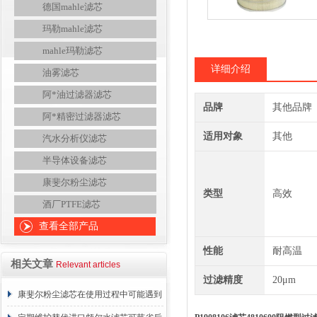
德国mahle滤芯
玛勒mahle滤芯
mahle玛勒滤芯
详细介绍
油雾滤芯
阿*油过滤器滤芯
品牌
其他品牌
阿*精密过滤器滤芯
适用对象
其他
汽水分析仪滤芯
半导体设备滤芯
康斐尔粉尘滤芯
类型
高效
酒厂PTFE滤芯
查看全部产品
性能
耐高温
相关文章
Relevant articles
过滤精度
20μm
康斐尔粉尘滤芯在使用过程中可能遇到