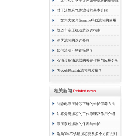
方法解决
一文与您分享半导体设备滤芯的重要性
对于活性炭气体滤芯的基本介绍
一文为大家介绍mahle玛勒滤芯的使用
原理
轨道车空压机滤芯选购指南
油雾滤芯的选购要领
如何清洁不锈钢筛网？
石油设备油滤器的关键作用与应用分析
怎么确保sullair滤芯的质量？
相关新闻
Related news
防静电液压滤芯正确的维护保养方法
油雾分离滤芯的工作原理及作用介绍
液压泵过滤器的保养与维护
选购304不锈钢滤芯要从多个方面去判