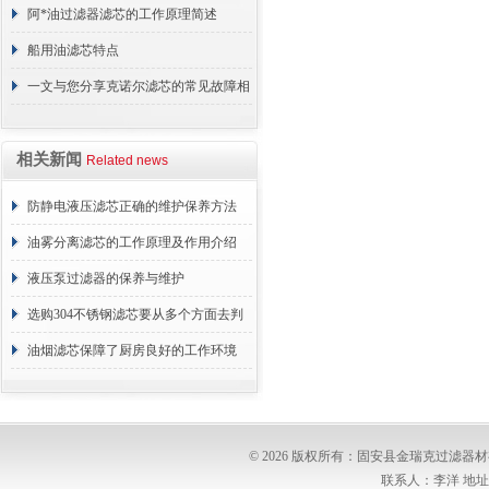
阿*油过滤器滤芯的工作原理简述
船用油滤芯特点
一文与您分享克诺尔滤芯的常见故障相
应解决方法
相关新闻
Related news
防静电液压滤芯正确的维护保养方法
油雾分离滤芯的工作原理及作用介绍
液压泵过滤器的保养与维护
选购304不锈钢滤芯要从多个方面去判
断
油烟滤芯保障了厨房良好的工作环境
© 2026 版权所有：固安县金瑞克过滤
联系人：李洋 地