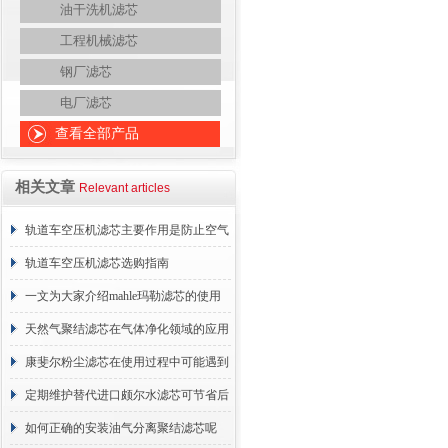
油干洗机滤芯
工程机械滤芯
钢厂滤芯
电厂滤芯
查看全部产品
相关文章
Relevant articles
轨道车空压机滤芯主要作用是防止空气
中的杂质和油脂浓度升高
轨道车空压机滤芯选购指南
一文为大家介绍mahle玛勒滤芯的使用
原理
天然气聚结滤芯在气体净化领域的应用
与重要性
康斐尔粉尘滤芯在使用过程中可能遇到
的故障相应解决方法分享
定期维护替代进口颇尔水滤芯可节省后
续更换成本
如何正确的安装油气分离聚结滤芯呢