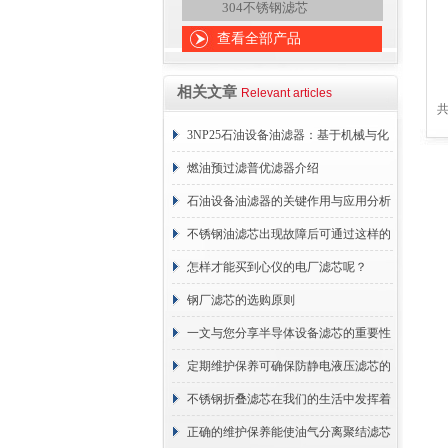
304不锈钢滤芯
查看全部产品
相关文章
Relevant articles
共
3NP25石油设备油滤器：基于机械与化
学协同的油液净化核心
燃油预过滤普优滤器介绍
石油设备油滤器的关键作用与应用分析
不锈钢油滤芯出现故障后可通过这样的
方法解决
怎样才能买到心仪的电厂滤芯呢？
钢厂滤芯的选购原则
一文与您分享半导体设备滤芯的重要性
定期维护保养可确保防静电液压滤芯的
正常工作
不锈钢折叠滤芯在我们的生活中发挥着
哪些作用呢？
正确的维护保养能使油气分离聚结滤芯