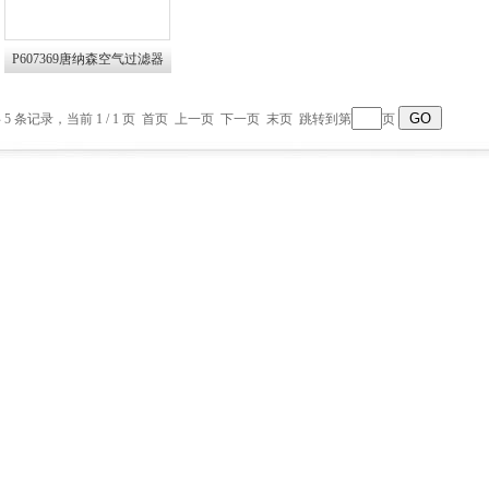
P607369唐纳森空气过滤器
 5 条记录，当前 1 / 1 页 首页 上一页 下一页 末页 跳转到第
页