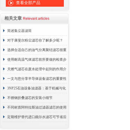
查看全部产品
相关文章
Relevant articles
简述集尘器滤筒
对于康斐尔粉尘滤芯你了解多少呢？
选择合适自己的油气分离聚结滤芯很重
要
使用耐高温气体滤芯前所要做的检查步
骤
天燃气滤芯在废水处理中起到的作用介
绍
一文与您分享半导体设备滤芯的重要性
3NP25石油设备油滤器：基于机械与化
学协同的油液净化核心
不锈钢折叠滤芯的安装小细节
不同材质阿特拉斯油过滤器滤芯的使用
周期区别介绍
定期维护替代进口颇尔水滤芯可节省后
续更换成本