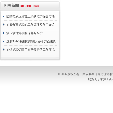
相关新闻
Related news
防静电液压滤芯正确的维护保养方法
油雾分离滤芯的工作原理及作用介绍
液压泵过滤器的保养与维护
选购304不锈钢滤芯要从多个方面去判
断
油烟滤芯保障了厨房良好的工作环境
© 2026 版权所有：固安县金瑞克过滤
联系人：李洋 地