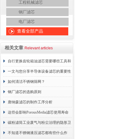
工程机械滤芯
钢厂滤芯
电厂滤芯
查看全部产品
相关文章
Relevant articles
自行更换齿轮箱油滤芯需要哪些工具和
材料？
一文与您分享半导体设备滤芯的重要性
如何清洁不锈钢筛网？
钢厂滤芯的选购原则
唐纳森滤芯的制作工序分析
这些会影响PorousMedia滤芯使用寿命
的因素要注意避免
碳粉滤筒工业废气与粉尘治理的隐形卫
士
不知道不锈钢液压滤芯都有些什么作