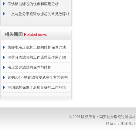
用？进来看
不锈钢油滤芯的优点和应用分析
一文与您分享克诺尔滤芯的常见故障相
应解决方法
相关新闻
Related news
防静电液压滤芯正确的维护保养方法
油雾分离滤芯的工作原理及作用介绍
液压泵过滤器的保养与维护
选购304不锈钢滤芯要从多个方面去判
断
油烟滤芯保障了厨房良好的工作环境
© 2026 版权所有：固安县金瑞克过滤
联系人：李洋 地