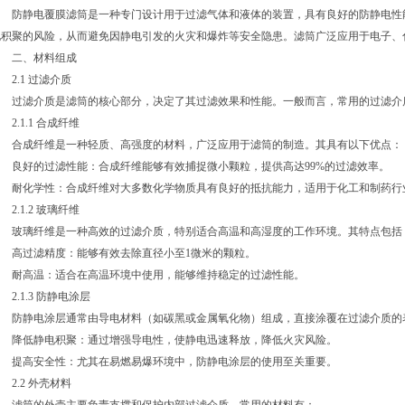
防静电覆膜滤筒是一种专门设计用于过滤气体和液体的装置，具有良好的防静电性
电积聚的风险，从而避免因静电引发的火灾和爆炸等安全隐患。滤筒广泛应用于电子、
二、材料组成
2.1 过滤介质
过滤介质是滤筒的核心部分，决定了其过滤效果和性能。一般而言，常用的过滤介
.1.1 合成纤维
合成纤维是一种轻质、高强度的材料，广泛应用于滤筒的制造。其具有以下优点：
良好的过滤性能：合成纤维能够有效捕捉微小颗粒，提供高达99%的过滤效率。
耐化学性：合成纤维对大多数化学物质具有良好的抵抗能力，适用于化工和制药行
.1.2 玻璃纤维
玻璃纤维是一种高效的过滤介质，特别适合高温和高湿度的工作环境。其特点包括
高过滤精度：能够有效去除直径小至1微米的颗粒。
耐高温：适合在高温环境中使用，能够维持稳定的过滤性能。
.1.3 防静电涂层
防静电涂层通常由导电材料（如碳黑或金属氧化物）组成，直接涂覆在过滤介质的
降低静电积聚：通过增强导电性，使静电迅速释放，降低火灾风险。
提高安全性：尤其在易燃易爆环境中，防静电涂层的使用至关重要。
2.2 外壳材料