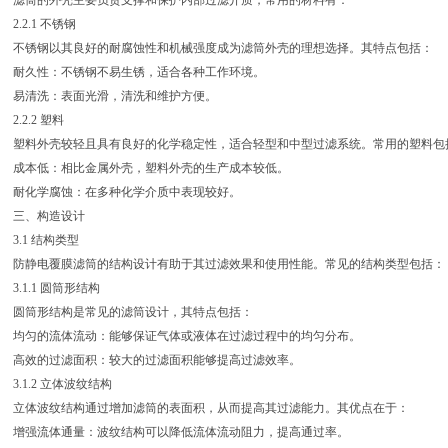
滤筒的外壳主要负责支撑和保护内部过滤介质，常用的材料有：
.2.1 不锈钢
不锈钢以其良好的耐腐蚀性和机械强度成为滤筒外壳的理想选择。其特点包括：
耐久性：不锈钢不易生锈，适合各种工作环境。
易清洗：表面光滑，清洗和维护方便。
.2.2 塑料
塑料外壳较轻且具有良好的化学稳定性，适合轻型和中型过滤系统。常用的塑料包括聚
成本低：相比金属外壳，塑料外壳的生产成本较低。
耐化学腐蚀：在多种化学介质中表现较好。
三、构造设计
3.1 结构类型
防静电覆膜滤筒的结构设计有助于其过滤效果和使用性能。常见的结构类型包括：
.1.1 圆筒形结构
圆筒形结构是常见的滤筒设计，其特点包括：
均匀的流体流动：能够保证气体或液体在过滤过程中的均匀分布。
高效的过滤面积：较大的过滤面积能够提高过滤效率。
.1.2 立体波纹结构
立体波纹结构通过增加滤筒的表面积，从而提高其过滤能力。其优点在于：
增强流体通量：波纹结构可以降低流体流动阻力，提高通过率。