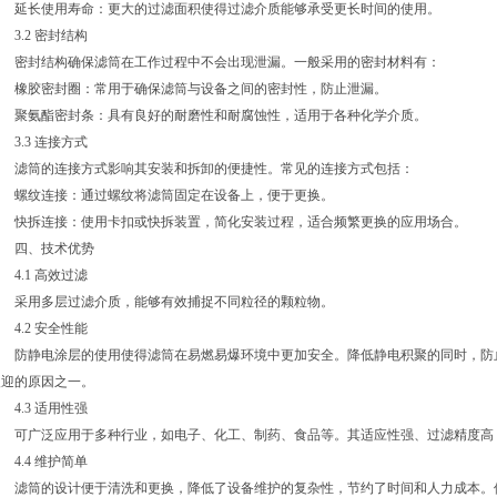
延长使用寿命：更大的过滤面积使得过滤介质能够承受更长时间的使用。
3.2 密封结构
密封结构确保滤筒在工作过程中不会出现泄漏。一般采用的密封材料有：
橡胶密封圈：常用于确保滤筒与设备之间的密封性，防止泄漏。
聚氨酯密封条：具有良好的耐磨性和耐腐蚀性，适用于各种化学介质。
3.3 连接方式
滤筒的连接方式影响其安装和拆卸的便捷性。常见的连接方式包括：
螺纹连接：通过螺纹将滤筒固定在设备上，便于更换。
快拆连接：使用卡扣或快拆装置，简化安装过程，适合频繁更换的应用场合。
四、技术优势
4.1 高效过滤
采用多层过滤介质，能够有效捕捉不同粒径的颗粒物。
4.2 安全性能
防静电涂层的使用使得滤筒在易燃易爆环境中更加安全。降低静电积聚的同时，防
欢迎的原因之一。
4.3 适用性强
可广泛应用于多种行业，如电子、化工、制药、食品等。其适应性强、过滤精度高
4.4 维护简单
滤筒的设计便于清洗和更换，降低了设备维护的复杂性，节约了时间和人力成本。