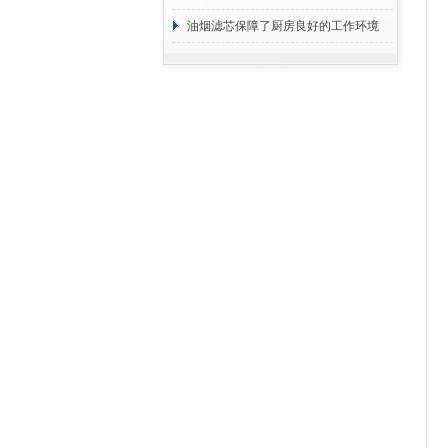
2
断
油烟滤芯保障了厨房良好的工作环境
2
3
3