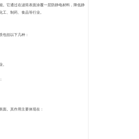
能。它通过在滤筒表面涂覆一层防静电材料，降低静
化工、制药、食品等行业。
质包括以下几种：
业。
：
表面。其作用主要体现在：