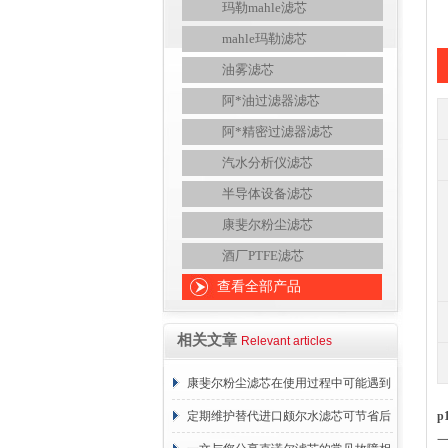
玛勒mahle滤芯
mahle玛勒滤芯
油雾滤芯
阿*油过滤器滤芯
阿*精密过滤器滤芯
汽水分析仪滤芯
半导体设备滤芯
康斐尔粉尘滤芯
酒厂PTFE滤芯
查看全部产品
相关文章
Relevant articles
康斐尔粉尘滤芯在使用过程中可能遇到
的故障相应解决方法分享
定期维护替代进口颇尔水滤芯可节省后
p