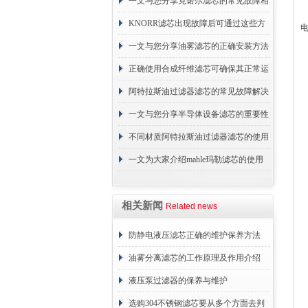
续更换成本
一文与您分享克诺尔滤芯的常见故障相
应解决方法
KNORR滤芯出现故障后可通过这些方
法解决
一文与您分享油雾滤芯的正确安装方法
正确使用合成纤维滤芯可确保其正常运
行
阿特拉斯油过滤器滤芯的常见故障解决
2
方法介绍
一文与您分享半导体设备滤芯的重要性
不同材质阿特拉斯油过滤器滤芯的使用
周期区别介绍
一文为大家介绍mahle玛勒滤芯的使用
2
原理
相关新闻
Related news
2
防静电液压滤芯正确的维护保养方法
油雾分离滤芯的工作原理及作用介绍
液压泵过滤器的保养与维护
选购304不锈钢滤芯要从多个方面去判