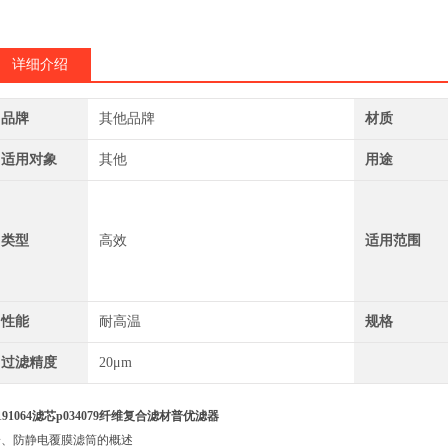
详细介绍
品牌
其他品牌
材质
适用对象
其他
用途
类型
高效
适用范围
性能
耐高温
规格
过滤精度
20μm
191064滤芯p034079纤维复合滤材普优滤器
一、防静电覆膜滤筒的概述