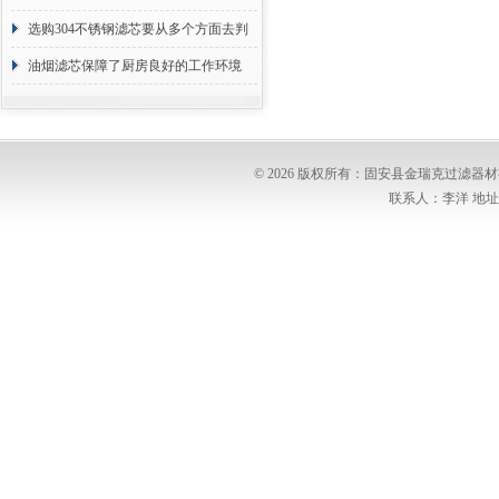
选购304不锈钢滤芯要从多个方面去判
断
油烟滤芯保障了厨房良好的工作环境
© 2026 版权所有：固安县金瑞克过滤
联系人：李洋 地