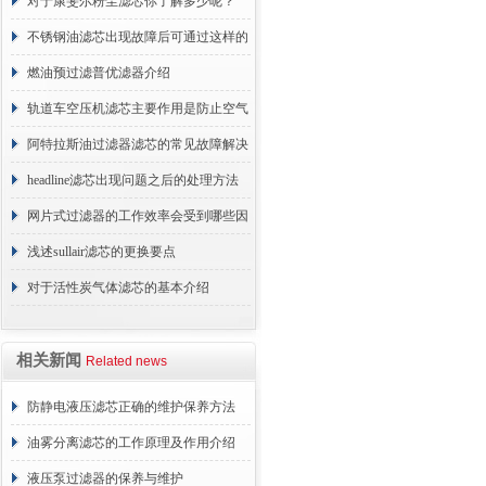
的故障相应解决方法分享
对于康斐尔粉尘滤芯你了解多少呢？
不锈钢油滤芯出现故障后可通过这样的
方法解决
燃油预过滤普优滤器介绍
轨道车空压机滤芯主要作用是防止空气
中的杂质和油脂浓度升高
阿特拉斯油过滤器滤芯的常见故障解决
方法介绍
headline滤芯出现问题之后的处理方法
分享
网片式过滤器的工作效率会受到哪些因
素的影响？
浅述sullair滤芯的更换要点
对于活性炭气体滤芯的基本介绍
相关新闻
Related news
防静电液压滤芯正确的维护保养方法
油雾分离滤芯的工作原理及作用介绍
液压泵过滤器的保养与维护