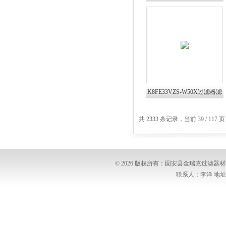
K8FE3普优滤器
K8FE33VZS-W50X过滤器滤
芯K8FE2普优滤器
共 2333 条记录，当前 39 / 117 
© 2026 版权所有：固安县金瑞克过滤
联系人：李洋 地