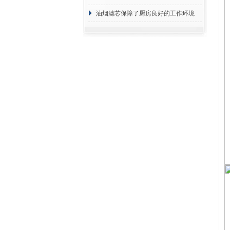
断
油烟滤芯保障了厨房良好的工作环境