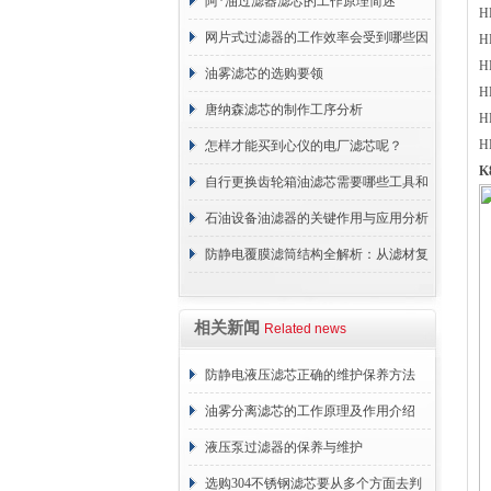
周期区别介绍
阿*油过滤器滤芯的工作原理简述
H
网片式过滤器的工作效率会受到哪些因
H
H
素的影响？
油雾滤芯的选购要领
H
唐纳森滤芯的制作工序分析
H
H
怎样才能买到心仪的电厂滤芯呢？
K
自行更换齿轮箱油滤芯需要哪些工具和
材料？
石油设备油滤器的关键作用与应用分析
防静电覆膜滤筒结构全解析：从滤材复
合到整体成型
相关新闻
Related news
防静电液压滤芯正确的维护保养方法
油雾分离滤芯的工作原理及作用介绍
液压泵过滤器的保养与维护
选购304不锈钢滤芯要从多个方面去判