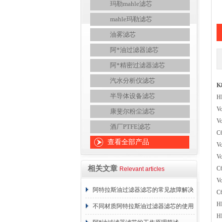
玛勒mahle滤芯
mahle玛勒滤芯
油雾滤芯
阿*油过滤器滤芯
阿*精密过滤器滤芯
汽水分析仪滤芯
K
半导体设备滤芯
H
V
康斐尔粉尘滤芯
V
酒厂PTFE滤芯
C
查看全部产品
V
V
相关文章
C
Relevant articles
V
阿特拉斯油过滤器滤芯的常见故障解决
C
H
方法介绍
不同材质阿特拉斯油过滤器滤芯的使用
H