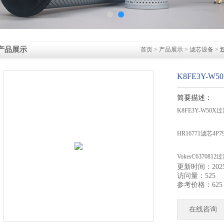
产品展示
首页
>
产品展示
>
滤芯设备
>
K8FE3Y-W
简要描述：
K8FE3Y-W50
HR16771滤芯4P7
VokesC637081
更新时间：2025-
访问量：525
VokesC636006
参考价格：625
在线咨询