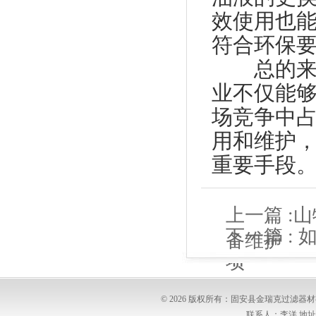
效使用也
符合环保
总的来说
业不仅能
场竞争中
用和维护
重要手段
上一篇 :
山
下一篇 :
备维护
项
© 2026 版权所有：固安县金瑞克过滤
联系人：李洋 地