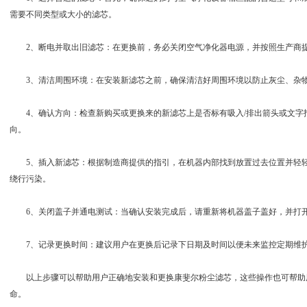
需要不同类型或大小的滤芯。
2、断电并取出旧滤芯：在更换前，务必关闭空气净化器电源，并按照生产商提
3、清洁周围环境：在安装新滤芯之前，确保清洁好周围环境以防止灰尘、杂物
4、确认方向：检查新购买或更换来的新滤芯上是否标有吸入/排出箭头或文字
向。
5、插入新滤芯：根据制造商提供的指引，在机器内部找到放置过去位置并轻轻
绕行污染。
6、关闭盖子并通电测试：当确认安装完成后，请重新将机器盖子盖好，并打开
7、记录更换时间：建议用户在更换后记录下日期及时间以便未来监控定期维
以上步骤可以帮助用户正确地安装和更换康斐尔粉尘滤芯，这些操作也可帮助
命。