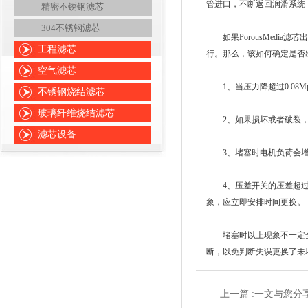
管进口，不断返回润滑系统
精密不锈钢滤芯
304不锈钢滤芯
如果PorousMedia
工程滤芯
行。那么，该如何确定是否
空气滤芯
1、当压力降超过0.08M
不锈钢烧结滤芯
玻璃纤维烧结滤芯
2、如果损坏或者破裂，
滤芯设备
3、堵塞时电机负荷会增
4、压差开关的压差超过设
象，应立即安排时间更换。
堵塞时以上现象不一定全
断，以免判断失误更换了未
上一篇 :
一文与您分