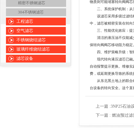
物质则可能堵塞转向阀阀芯
精密不锈钢滤芯
二、系统保护机制：从油
304不锈钢滤芯
该滤芯采用多级过滤结构，
工程滤芯
中，滤芯被精密安装在转向
空气滤芯
三、性能优化效应：提升
清洁的液压油不仅能减少
不锈钢烧结滤芯
保转向阀阀芯移动阻力稳定
玻璃纤维烧结滤芯
四、维护策略升级：智能
滤芯设备
现代转向液压滤芯已融入
自动报警提示更换。维修实
费，或延期更换导致的系统
从东北黑土地上的联合收
台设备的转向安全。这个直
上一篇 :
3NP25石
下一篇 :
燃油预过滤