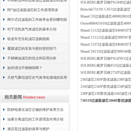
方法介绍
不同材质阿特拉斯油过滤器滤芯的使用
SOLBERG索罗贝格PSG848过滤
Rietschle731191 C45/1过滤器滤芯
周期区别介绍
阿*油过滤器滤芯的工作原理简述
MannC33过滤器滤芯40000280
网片式过滤器的工作效率会受到哪些因
Orion4000451010过滤器滤芯40
素的影响？
对于活性炭气体滤芯的基本介绍
MannC1112过滤器滤芯840401
MannC1112/2过滤器滤芯90950
轨道车空压机滤芯选购指南
MannC1337过滤器滤芯840402
覆膜滤芯的安装与密封把控技巧
MannC18133过滤器滤芯90954
不锈钢油滤芯的优点和应用分析
SOLBERG索罗贝格PSG850/1过滤
SOLBERG索罗贝格851Q过滤器滤芯
如何清洁不锈钢筛网？
SOLBERG索罗贝格275ZP过滤器
天然气聚结滤芯在气体净化领域的应用
230J滤芯230JP普优滤器230P滤芯
234J滤芯234JP普优滤器234P滤芯
与重要性
238P滤芯238普优滤器244J滤芯24
相关新闻
Related news
730519过滤器滤芯20600普优滤
防静电液压滤芯正确的维护保养方法
油雾分离滤芯的工作原理及作用介绍
液压泵过滤器的保养与维护