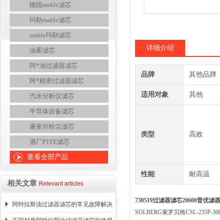
德国mahle滤芯
玛勒mahle滤芯
mahle玛勒滤芯
详细介绍
油雾滤芯
阿*油过滤器滤芯
品牌
其他品牌
阿*精密过滤器滤芯
适用对象
其他
汽水分析仪滤芯
半导体设备滤芯
康斐尔粉尘滤芯
类型
高效
酒厂PTFE滤芯
查看全部产品
性能
耐高温
相关文章
Relevant articles
730519过滤器滤芯20600普优滤
阿特拉斯油过滤器滤芯的常见故障解决
SOLBERG索罗贝格CSL-235P-3