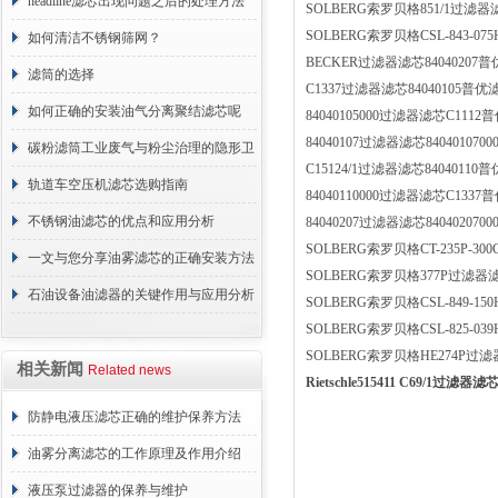
headline滤芯出现问题之后的处理方法
SOLBERG索罗贝格851/1过滤器滤芯
SOLBERG索罗贝格CSL-843-07
分享
如何清洁不锈钢筛网？
BECKER过滤器滤芯84040207
滤筒的选择
C1337过滤器滤芯84040105普优
如何正确的安装油气分离聚结滤芯呢
84040105000过滤器滤芯C111
84040107过滤器滤芯8404010700
碳粉滤筒工业废气与粉尘治理的隐形卫
C15124/1过滤器滤芯84040110
士
轨道车空压机滤芯选购指南
84040110000过滤器滤芯C133
不锈钢油滤芯的优点和应用分析
84040207过滤器滤芯8404020700
SOLBERG索罗贝格CT-235P-30
一文与您分享油雾滤芯的正确安装方法
SOLBERG索罗贝格377P过滤器滤
石油设备油滤器的关键作用与应用分析
SOLBERG索罗贝格CSL-849-15
SOLBERG索罗贝格CSL-825-03
SOLBERG索罗贝格HE274P过滤器滤
相关新闻
Related news
Rietschle515411 C69/1过滤器滤芯
防静电液压滤芯正确的维护保养方法
油雾分离滤芯的工作原理及作用介绍
液压泵过滤器的保养与维护