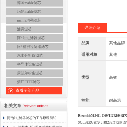
德国mahle滤芯
玛勒mahle滤芯
mahle玛勒滤芯
详细介绍
油雾滤芯
阿*油过滤器滤芯
品牌
其他品牌
阿*精密过滤器滤芯
适用对象
其他
汽水分析仪滤芯
半导体设备滤芯
康斐尔粉尘滤芯
类型
高效
酒厂PTFE滤芯
查看全部产品
性能
耐高温
相关文章
Relevant articles
Rietschle515411 C69/1过滤器滤芯
阿*油过滤器滤芯的工作原理简述
SOLBERG索罗贝格239过滤器滤芯