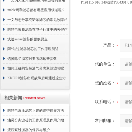
术原理与应用解析
一文为大家介绍mahle玛勒滤芯的使用
P191115-016-340滤芯P0343
原理
mahle玛勒滤芯都有哪些应用领域呢？
一文与您分享克诺尔滤芯的常见故障相
应解决方法
防静电覆膜滤筒在电子行业中的关键作
用
浅述sullair滤芯的更换要点
产品：
阿*油过滤器滤芯的工作原理简述
选择除尘滤芯时要考虑这些参数
您的单位：
如何正确的安装油气分离聚结滤芯呢
KNORR滤芯出现故障后可通过这些方
您的姓名：
法解决
相关新闻
Related news
联系电话：
防静电液压滤芯正确的维护保养方法
油雾分离滤芯的工作原理及作用介绍
常用邮箱：
液压泵过滤器的保养与维护