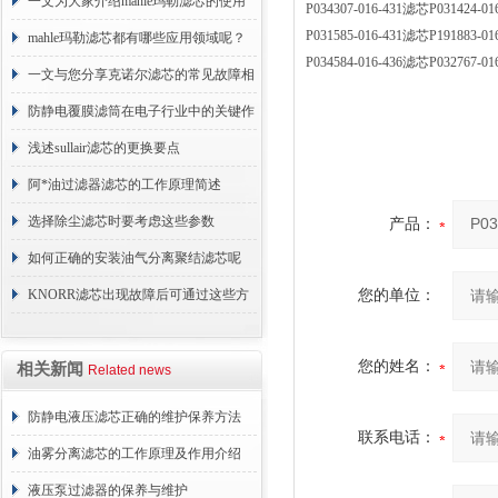
术原理与应用解析
一文为大家介绍mahle玛勒滤芯的使用
P034307-016-431滤芯P031
P031585-016-431滤芯P1918
原理
mahle玛勒滤芯都有哪些应用领域呢？
P034584-016-436滤芯P0327
一文与您分享克诺尔滤芯的常见故障相
应解决方法
防静电覆膜滤筒在电子行业中的关键作
用
浅述sullair滤芯的更换要点
阿*油过滤器滤芯的工作原理简述
选择除尘滤芯时要考虑这些参数
产品：
如何正确的安装油气分离聚结滤芯呢
KNORR滤芯出现故障后可通过这些方
您的单位：
法解决
您的姓名：
相关新闻
Related news
防静电液压滤芯正确的维护保养方法
联系电话：
油雾分离滤芯的工作原理及作用介绍
液压泵过滤器的保养与维护