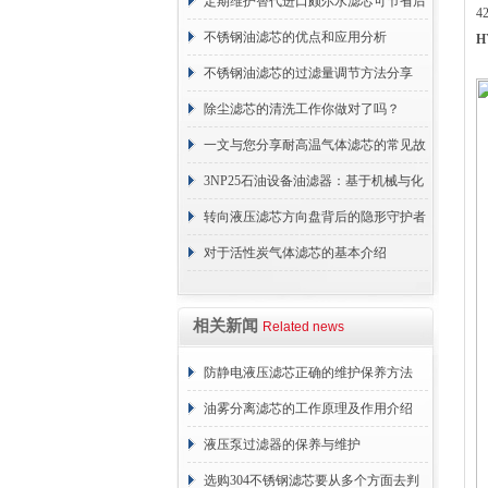
定期维护替代进口颇尔水滤芯可节省后
4
续更换成本
不锈钢油滤芯的优点和应用分析
H
不锈钢油滤芯的过滤量调节方法分享
除尘滤芯的清洗工作你做对了吗？
一文与您分享耐高温气体滤芯的常见故
障相应解决方法
3NP25石油设备油滤器：基于机械与化
学协同的油液净化核心
转向液压滤芯方向盘背后的隐形守护者
对于活性炭气体滤芯的基本介绍
相关新闻
Related news
防静电液压滤芯正确的维护保养方法
油雾分离滤芯的工作原理及作用介绍
液压泵过滤器的保养与维护
选购304不锈钢滤芯要从多个方面去判