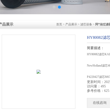
产品展示
首页
>
产品展示
>
滤芯设备
>
阿*油过滤
HY80082
简要描述：
HY80082滤芯K
NewHolland滤芯
P4220427滤芯M6
更新时间：2025-
访问量：495
P766811滤芯S
参考价格：625
4221160滤芯DAN
在线咨询