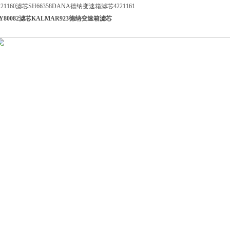
221160滤芯SH66358DANA德纳变速箱滤芯4221161
Y80082滤芯KALMAR923德纳变速箱滤芯