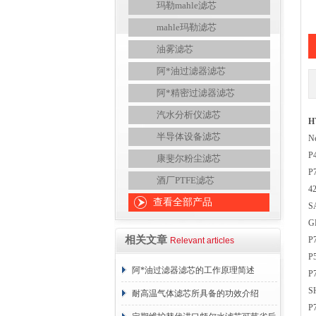
玛勒mahle滤芯
mahle玛勒滤芯
油雾滤芯
阿*油过滤器滤芯
阿*精密过滤器滤芯
汽水分析仪滤芯
H
半导体设备滤芯
N
P
康斐尔粉尘滤芯
P
酒厂PTFE滤芯
4
查看全部产品
S
G
相关文章
P
Relevant articles
P
阿*油过滤器滤芯的工作原理简述
P
S
耐高温气体滤芯所具备的功效介绍
P