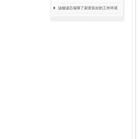
断
油烟滤芯保障了厨房良好的工作环境