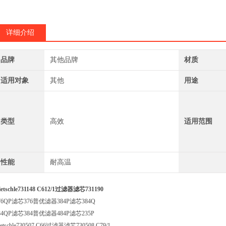
详细介绍
品牌
其他品牌
材质
适用对象
其他
用途
类型
高效
适用范围
性能
耐高温
ietschle731148 C612/1过滤器滤芯731190
76QP滤芯376普优滤器384P滤芯384Q
84QP滤芯384普优滤器484P滤芯235P
ietschle730507 C66过滤器滤芯730508 C79/1