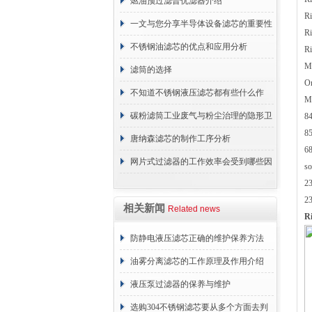
行
燃油预过滤普优滤器介绍
R
一文与您分享半导体设备滤芯的重要性
R
不锈钢油滤芯的优点和应用分析
R
M
滤筒的选择
O
不知道不锈钢液压滤芯都有些什么作
M
用？进来看
碳粉滤筒工业废气与粉尘治理的隐形卫
8
8
士
唐纳森滤芯的制作工序分析
6
网片式过滤器的工作效率会受到哪些因
s
2
素的影响？
2
相关新闻
Related news
R
防静电液压滤芯正确的维护保养方法
油雾分离滤芯的工作原理及作用介绍
液压泵过滤器的保养与维护
选购304不锈钢滤芯要从多个方面去判