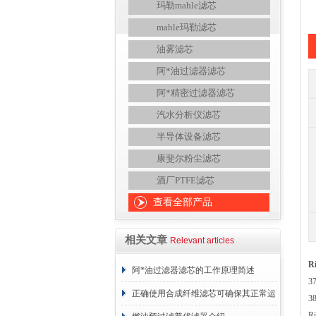
玛勒mahle滤芯
mahle玛勒滤芯
油雾滤芯
阿*油过滤器滤芯
阿*精密过滤器滤芯
汽水分析仪滤芯
半导体设备滤芯
康斐尔粉尘滤芯
酒厂PTFE滤芯
查看全部产品
相关文章
Relevant articles
R
阿*油过滤器滤芯的工作原理简述
3
正确使用合成纤维滤芯可确保其正常运
3
R