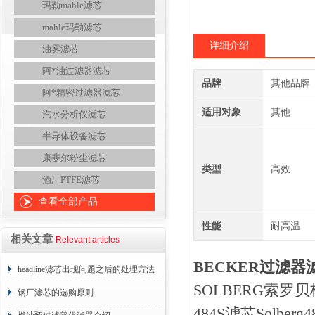
玛勒mahle滤芯
mahle玛勒滤芯
详细介绍
油雾滤芯
阿*油过滤器滤芯
品牌
其他品牌
阿*精密过滤器滤芯
适用对象
其他
汽水分析仪滤芯
半导体设备滤芯
康斐尔粉尘滤芯
类型
高效
酒厂PTFE滤芯
查看全部产品
性能
耐高温
相关文章
Relevant articles
BECKER过滤器滤
headline滤芯出现问题之后的处理方法
SOLBERG索罗贝格
分享
钢厂滤芯的选购原则
484S滤芯Solbe