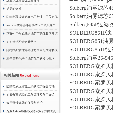
燃油预过滤普优滤器介绍
Solberg油雾滤芯
滤筒的选择
Solberg油雾滤芯
防静电覆膜滤筒在电子行业中的关键作
Solberg685P
用
mahle玛勒滤芯都有哪些应用领域呢？
SOLBERG851
正确使用合成纤维滤芯可确保其正常运
SOLBERG851
行
如何清洁不锈钢筛网？
SOLBERG851
阿特拉斯油过滤器滤芯的常见故障解决
Solberg油雾25-5
方法介绍
对于康斐尔粉尘滤芯你了解多少呢？
SOLBERG索罗贝格
SOLBERG索罗贝格C
相关新闻
Related news
SOLBERG索罗贝
防静电液压滤芯正确的维护保养方法
SOLBERG索罗贝
油雾分离滤芯的工作原理及作用介绍
SOLBERG索罗贝格
液压泵过滤器的保养与维护
SOLBERG索罗贝格
选购304不锈钢滤芯要从多个方面去判