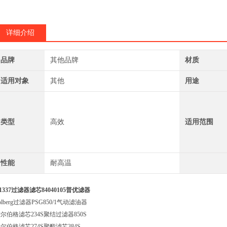
索尔伯格滤芯CSL-33
详细介绍
品牌
其他品牌
材质
适用对象
其他
用途
类型
高效
适用范围
性能
耐高温
1337过滤器滤芯84040105普优滤器
olberg过滤器PSG850/1气动滤油器
尔伯格滤芯234S聚结过滤器850S
尔伯格滤芯274S聚酯滤芯384S