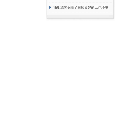
断
油烟滤芯保障了厨房良好的工作环境