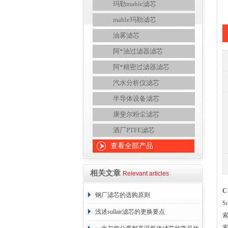
玛勒mahle滤芯
mahle玛勒滤芯
油雾滤芯
阿*油过滤器滤芯
阿*精密过滤器滤芯
汽水分析仪滤芯
半导体设备滤芯
康斐尔粉尘滤芯
酒厂PTFE滤芯
查看全部产品
相关文章
Relevant articles
C
钢厂滤芯的选购原则
S
浅述sullair滤芯的更换要点
索
索