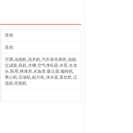
5P-400F聚结滤芯CSL-377P-800F
其他
其他
空调,油烟机,洗衣机,汽车发动系统,油箱,
过滤壶,风机,水槽,空气净化器,水泵,水龙
头,医用,烤漆房,水族类,吸尘器,咖啡机,
离心机,压缩机,贴片机,净水器,直饮机,过
滤器,挖掘机