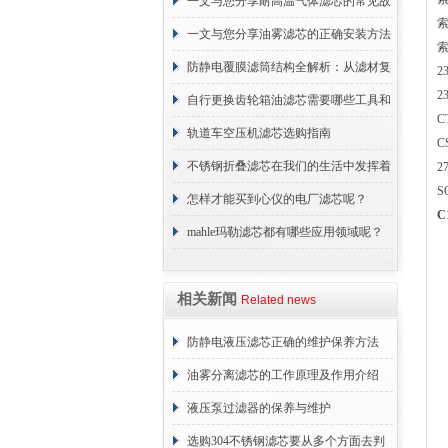
一文与您分享耐高温气体滤芯的常见故
索
障相应解决方法
一文与您分享油雾滤芯的正确安装方法
索
防静电覆膜滤筒结构全解析：从滤材复
2
2
合到整体成型
自行更换齿轮箱油滤芯需要哪些工具和
C
材料？
轨道车空压机滤芯选购指南
C
不锈钢折叠滤芯在我们的生活中发挥着
2
S
哪些作用呢？
怎样才能买到心仪的电厂滤芯呢？
C
mahle玛勒滤芯都有哪些应用领域呢？
相关新闻
Related news
防静电液压滤芯正确的维护保养方法
油雾分离滤芯的工作原理及作用介绍
液压泵过滤器的保养与维护
选购304不锈钢滤芯要从多个方面去判