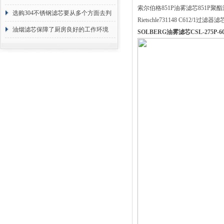
索尔伯格851P油雾滤芯851P聚
选购304不锈钢滤芯要从多个方面去判
Rietschle731148 C612/1过滤器滤芯
断
油烟滤芯保障了厨房良好的工作环境
SOLBERG油雾滤芯CSL-275P