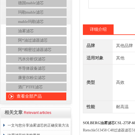
德国mahle滤芯
玛勒mahle滤芯
mahle玛勒滤芯
详细介绍
油雾滤芯
阿*油过滤器滤芯
品牌
其他品牌
阿*精密过滤器滤芯
适用对象
其他
汽水分析仪滤芯
半导体设备滤芯
康斐尔粉尘滤芯
类型
高效
酒厂PTFE滤芯
查看全部产品
性能
耐高温
相关文章
Relevant articles
SOLBERG油雾滤芯CSL-275P
一文与您分享油雾滤芯的正确安装方法
Rietschle513458 C48过滤器滤芯51