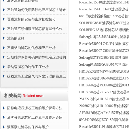
油雾滤芯的选购要领
Rietschle515310过滤器滤芯515
Rietschle515411 C69/1过滤器滤芯7
不知道如何使用防静电液压滤芯？进来
685P预过滤器的聚酯377P滤芯
看
覆膜滤芯的安装与密封把控技巧
SOLBERG851P油雾滤芯850
不知道不锈钢液压滤芯都有些什么作
SOLBERG 851油雾滤芯851聚
Solberg油雾25-54624-001过
用？进来看
滤筒的选择
Rietschle730504 C42/1过滤器滤芯7
不锈钢油滤芯的优点和应用分析
Rietschle730507 C66过滤器滤芯730
定期维护保养可确保防静电液压滤芯的
Solberg滤芯PSG860/1聚结过滤器
Solberg过滤器PSG850/1气动滤
正常工作
唐纳森滤芯的制作工序分析
HR16952滤芯MPW49390过滤器
碳粉滤筒工业废气与粉尘治理的隐形卫
HR16953滤芯3866468过滤器AF
HR16969滤芯4938908过滤器90
士
HR15050滤芯251-7222普优滤器RE
相关新闻
Related news
2517222滤芯HR16719普优滤器207
2076870滤芯HR102002普优滤器RE
防静电液压滤芯正确的维护保养方法
AFM8126滤芯AFM8157普优滤器07
油雾分离滤芯的工作原理及作用介绍
099842009滤芯ECO-SM普优滤器
Rietschle730511过滤器滤芯7311
液压泵过滤器的保养与维护