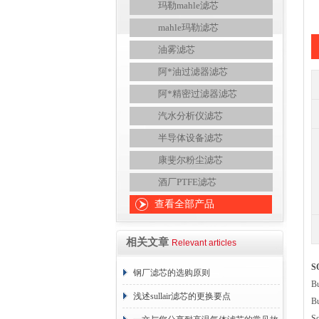
玛勒mahle滤芯
mahle玛勒滤芯
油雾滤芯
阿*油过滤器滤芯
阿*精密过滤器滤芯
汽水分析仪滤芯
半导体设备滤芯
康斐尔粉尘滤芯
酒厂PTFE滤芯
查看全部产品
相关文章
Relevant articles
S
钢厂滤芯的选购原则
B
浅述sullair滤芯的更换要点
B
S