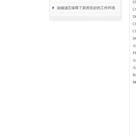
6
断
油烟滤芯保障了厨房良好的工作环境
C
D
C
C
D
A
P
A
A
R
S