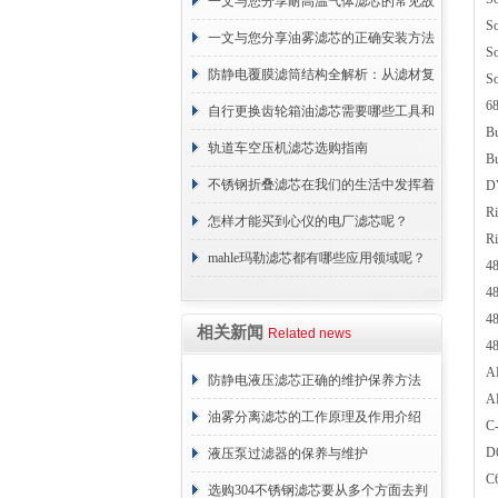
一文与您分享耐高温气体滤芯的常见故
S
障相应解决方法
一文与您分享油雾滤芯的正确安装方法
S
防静电覆膜滤筒结构全解析：从滤材复
S
6
合到整体成型
自行更换齿轮箱油滤芯需要哪些工具和
B
材料？
轨道车空压机滤芯选购指南
B
不锈钢折叠滤芯在我们的生活中发挥着
D
R
哪些作用呢？
怎样才能买到心仪的电厂滤芯呢？
R
mahle玛勒滤芯都有哪些应用领域呢？
4
4
4
相关新闻
Related news
4
A
防静电液压滤芯正确的维护保养方法
A
油雾分离滤芯的工作原理及作用介绍
C
D
液压泵过滤器的保养与维护
C
选购304不锈钢滤芯要从多个方面去判