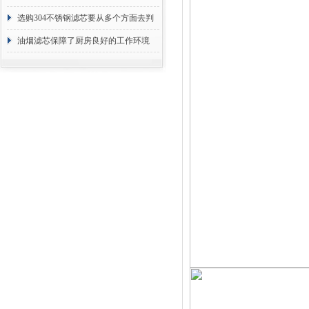
选购304不锈钢滤芯要从多个方面去判
断
油烟滤芯保障了厨房良好的工作环境