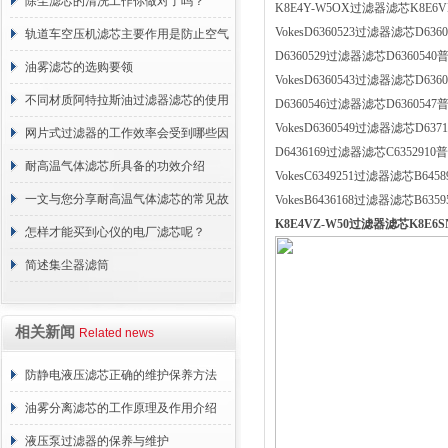
正常工作
除尘滤芯的清洗工作你做对了吗？
K8E4Y-W5OX过滤器滤芯K8E6
VokesD6360523过滤器滤芯D636
轨道车空压机滤芯主要作用是防止空气
D6360529过滤器滤芯D6360540
中的杂质和油脂浓度升高
油雾滤芯的选购要领
VokesD6360543过滤器滤芯D636
不同材质阿特拉斯油过滤器滤芯的使用
D6360546过滤器滤芯D6360547
VokesD6360549过滤器滤芯D637
周期区别介绍
网片式过滤器的工作效率会受到哪些因
D6436169过滤器滤芯C6352910普
素的影响？
耐高温气体滤芯所具备的功效介绍
VokesC6349251过滤器滤芯B645
一文与您分享耐高温气体滤芯的常见故
VokesB6436168过滤器滤芯B635
K8E4VZ-W50过滤器滤芯K8E6S
障相应解决方法
怎样才能买到心仪的电厂滤芯呢？
简述集尘器滤筒
相关新闻
Related news
防静电液压滤芯正确的维护保养方法
油雾分离滤芯的工作原理及作用介绍
液压泵过滤器的保养与维护