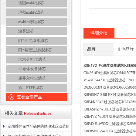
德国mahle滤芯
玛勒mahle滤芯
mahle玛勒滤芯
油雾滤芯
详细介绍
阿*油过滤器滤芯
品牌
其他品牌
阿*精密过滤器滤芯
汽水分析仪滤芯
K8E4VZ-W50过滤器滤芯K8E6S
半导体设备滤芯
C6436169过滤器滤芯C6441507普
康斐尔粉尘滤芯
VokesC6447318过滤器滤芯C700
酒厂PTFE滤芯
D6360503过滤器滤芯D6360506
K8E6SNZ-S40LEX过滤器滤芯K
查看全部产品
K8E4/K8E4R过滤器滤芯K8E4R
K8E6SNZ-W50LX过滤器滤芯KB
相关文章
Relevant articles
K8E4VZ-W50过滤器滤芯K8E6SN
K8E4XH-W50X过滤器滤芯K8E6
定期维护保养可确保防静电液压滤芯的
K8E8SNO-S40LEX 过滤器滤芯K