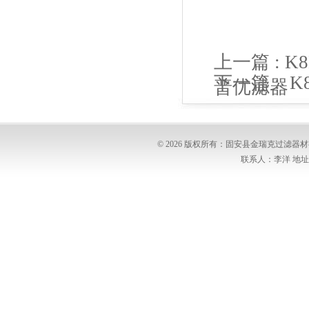
上一篇 :
K
下一篇 :
K
普优滤器
普优滤器
© 2026 版权所有：固安县金瑞克过滤
联系人：李洋 地