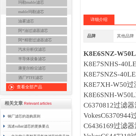
玛勒mahle滤芯
mahle玛勒滤芯
详细介绍
油雾滤芯
阿*油过滤器滤芯
品牌
其他品牌
阿*精密过滤器滤芯
汽水分析仪滤芯
K8E6SNZ-W5
半导体设备滤芯
K8E7SNHS-4
康斐尔粉尘滤芯
K8E7SNZS-4
酒厂PTFE滤芯
K8E7XH-W50
查看全部产品
K8E6SNH-W5
相关文章
Relevant articles
C6370812过滤器
VokesC63709
钢厂滤芯的选购原则
C6436169过滤器
浅述sullair滤芯的更换要点