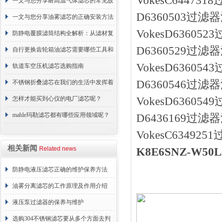
VokesC64473
一文与您分享耐高温气体滤芯的常见故
D6360503过滤器
障相应解决方法
一文与您分享油雾滤芯的正确安装方法
VokesD63605
防静电覆膜滤筒结构全解析：从滤材复
D6360529过滤器
合到整体成型
自行更换齿轮箱油滤芯需要哪些工具和
VokesD63605
材料？
轨道车空压机滤芯选购指南
D6360546过滤器
不锈钢折叠滤芯在我们的生活中发挥着
哪些作用呢？
怎样才能买到心仪的电厂滤芯呢？
VokesD63605
mahle玛勒滤芯都有哪些应用领域呢？
D6436169过滤器
VokesC63492
相关新闻
Related news
K8E6SNZ-W5
防静电液压滤芯正确的维护保养方法
油雾分离滤芯的工作原理及作用介绍
液压泵过滤器的保养与维护
选购304不锈钢滤芯要从多个方面去判