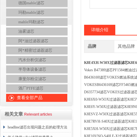
德国mahle滤芯
玛勒mahle滤芯
mahle玛勒滤芯
详细介绍
油雾滤芯
阿*油过滤器滤芯
品牌
其他品牌
阿*精密过滤器滤芯
汽水分析仪滤芯
K8E4XH-W50X过滤器滤芯K8
半导体设备滤芯
Vokes B47389滤芯PF1584燃油过
B6436169滤芯VOKES燃油系统滤
康斐尔粉尘滤芯
VOKESB6436169滤芯FF5465燃
酒厂PTFE滤芯
D6357734滤芯VOKES过滤器滤芯S
查看全部产品
K8E6X0-W5OX过滤器滤芯K8E
K8E6Y-W50X过滤器滤芯K8E9
相关文章
K8ESVZ-W50X过滤器滤芯K8E
Relevant articles
K8E7RVH-S40X过滤器滤芯K8E1
headline滤芯出现问题之后的处理方法
K8E5XH-W50X过滤器滤芯K8E
K8E10VNO-S40LE-X过滤器滤