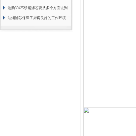
选购304不锈钢滤芯要从多个方面去判
断
油烟滤芯保障了厨房良好的工作环境