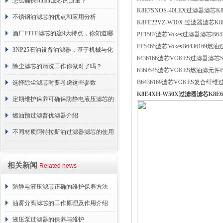
分享
怎么确保sullair滤芯的质量？
K8E7SNOS-40LEX过滤器滤芯K8
不锈钢油滤芯的优点和应用分析
K8FE22VZ-W10X 过滤器滤芯K8
酒厂PTFE滤芯的这9大特点，你知道哪
PF1587滤芯Vokes过滤器滤芯B643
FF5465滤芯VokesB6436169燃油
些？
3NP25石油设备油滤器：基于机械与化
6436166滤芯VOKES过滤器滤芯SN
学协同的油液净化核心
除尘滤芯的清洗工作你做对了吗？
6360545滤芯VOKES燃油滤元件B6
B6436169滤芯VOKES复合纤维过
选择除尘滤芯时要考虑这些参数
K8E4XH-W50X过滤器滤芯K8
定期维护保养可确保防静电液压滤芯的
正常工作
燃油预过滤普优滤器介绍
不同材质阿特拉斯油过滤器滤芯的使用
周期区别介绍
相关新闻
Related news
防静电液压滤芯正确的维护保养方法
油雾分离滤芯的工作原理及作用介绍
液压泵过滤器的保养与维护