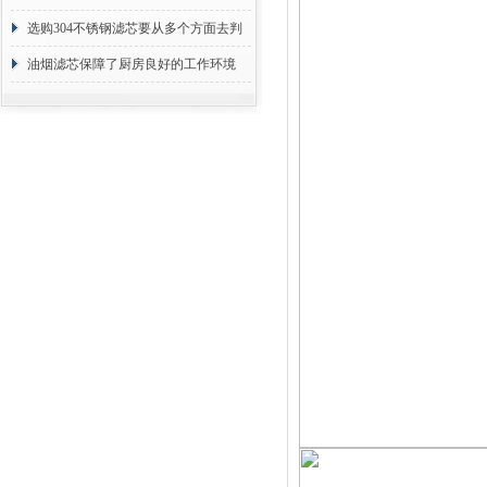
选购304不锈钢滤芯要从多个方面去判
断
油烟滤芯保障了厨房良好的工作环境