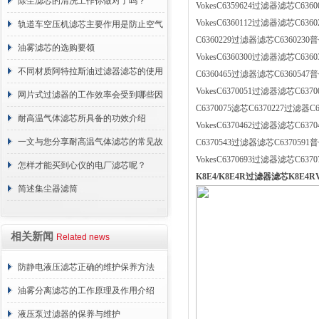
正常工作
除尘滤芯的清洗工作你做对了吗？
VokesC6359624过滤器滤芯C636
VokesC6360112过滤器滤芯C636
轨道车空压机滤芯主要作用是防止空气
C6360229过滤器滤芯C6360230普
中的杂质和油脂浓度升高
油雾滤芯的选购要领
VokesC6360300过滤器滤芯C636
不同材质阿特拉斯油过滤器滤芯的使用
C6360465过滤器滤芯C6360547普
VokesC6370051过滤器滤芯C637
周期区别介绍
网片式过滤器的工作效率会受到哪些因
C6370075滤芯C6370227过滤器C
素的影响？
耐高温气体滤芯所具备的功效介绍
VokesC6370462过滤器滤芯C637
一文与您分享耐高温气体滤芯的常见故
C6370543过滤器滤芯C6370591普
VokesC6370693过滤器滤芯C637
障相应解决方法
怎样才能买到心仪的电厂滤芯呢？
K8E4/K8E4R过滤器滤芯K8E4
简述集尘器滤筒
相关新闻
Related news
防静电液压滤芯正确的维护保养方法
油雾分离滤芯的工作原理及作用介绍
液压泵过滤器的保养与维护