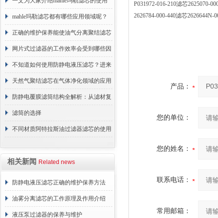
术原理与应用解析
一文为大家介绍mahle玛勒滤芯的使用
P031972-016-210滤芯2625070
2626784-000-440滤芯262664
原理
mahle玛勒滤芯都有哪些应用领域呢？
正确的维护保养能使油气分离聚结滤芯
长期稳定运行
网片式过滤器的工作效率会受到哪些因
素的影响？
不知道如何使用防静电液压滤芯？进来
看
天然气聚结滤芯在气体净化领域的应用
产品：
与重要性
防静电覆膜滤筒结构全解析：从滤材复
合到整体成型
滤筒的选择
您的单位：
不同材质阿特拉斯油过滤器滤芯的使用
周期区别介绍
您的姓名：
相关新闻
Related news
联系电话：
防静电液压滤芯正确的维护保养方法
油雾分离滤芯的工作原理及作用介绍
常用邮箱：
液压泵过滤器的保养与维护