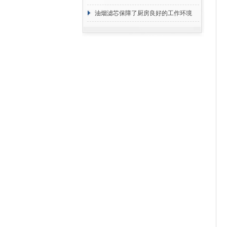
断
油烟滤芯保障了厨房良好的工作环境