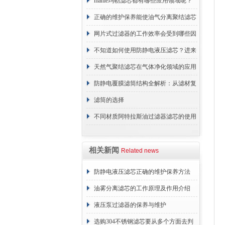
原理
mahle玛勒滤芯都有哪些应用领域呢？
正确的维护保养能使油气分离聚结滤芯
长期稳定运行
网片式过滤器的工作效率会受到哪些因
素的影响？
不知道如何使用防静电液压滤芯？进来
看
天然气聚结滤芯在气体净化领域的应用
与重要性
防静电覆膜滤筒结构全解析：从滤材复
合到整体成型
滤筒的选择
不同材质阿特拉斯油过滤器滤芯的使用
周期区别介绍
相关新闻
Related news
防静电液压滤芯正确的维护保养方法
油雾分离滤芯的工作原理及作用介绍
液压泵过滤器的保养与维护
选购304不锈钢滤芯要从多个方面去判