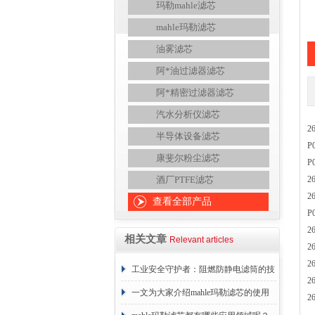
玛勒mahle滤芯
mahle玛勒滤芯
油雾滤芯
阿*油过滤器滤芯
阿*精密过滤器滤芯
汽水分析仪滤芯
2
半导体设备滤芯
P
康斐尔粉尘滤芯
P
酒厂PTFE滤芯
2
2
查看全部产品
P
2
相关文章
Relevant articles
2
2
工业安全守护者：阻燃防静电滤筒的技
2
术原理与应用解析
一文为大家介绍mahle玛勒滤芯的使用
2