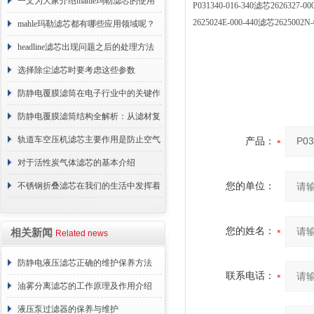
术原理与应用解析
一文为大家介绍mahle玛勒滤芯的使用
P031340-016-340滤芯2626327
2625024E-000-440滤芯26250
原理
mahle玛勒滤芯都有哪些应用领域呢？
headline滤芯出现问题之后的处理方法
分享
选择除尘滤芯时要考虑这些参数
防静电覆膜滤筒在电子行业中的关键作
用
防静电覆膜滤筒结构全解析：从滤材复
合到整体成型
轨道车空压机滤芯主要作用是防止空气
产品：
中的杂质和油脂浓度升高
对于活性炭气体滤芯的基本介绍
不锈钢折叠滤芯在我们的生活中发挥着
您的单位：
哪些作用呢？
您的姓名：
相关新闻
Related news
防静电液压滤芯正确的维护保养方法
联系电话：
油雾分离滤芯的工作原理及作用介绍
液压泵过滤器的保养与维护