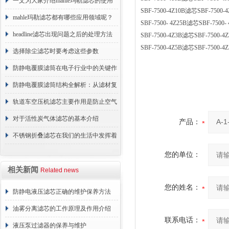
术原理与应用解析
一文为大家介绍mahle玛勒滤芯的使用
SBF-7500-4Z10B滤芯SBF-7
原理
mahle玛勒滤芯都有哪些应用领域呢？
SBF-7500- 4Z25B滤芯SBF-7
headline滤芯出现问题之后的处理方法
SBF-7500-4Z3B滤芯SBF-75
SBF-7500-4Z5B滤芯SBF-75
分享
选择除尘滤芯时要考虑这些参数
防静电覆膜滤筒在电子行业中的关键作
用
防静电覆膜滤筒结构全解析：从滤材复
合到整体成型
轨道车空压机滤芯主要作用是防止空气
中的杂质和油脂浓度升高
对于活性炭气体滤芯的基本介绍
产品：
不锈钢折叠滤芯在我们的生活中发挥着
哪些作用呢？
您的单位：
相关新闻
Related news
您的姓名：
防静电液压滤芯正确的维护保养方法
油雾分离滤芯的工作原理及作用介绍
联系电话：
液压泵过滤器的保养与维护