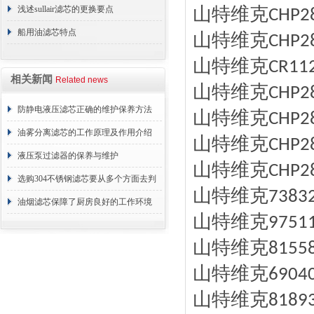
山特维克
方法介绍
浅述sullair滤芯的更换要点
CHP2
船用油滤芯特点
山特维克
CHP2
山特维克
CR11
相关新闻
Related news
山特维克
CHP2
防静电液压滤芯正确的维护保养方法
山特维克
CHP2
油雾分离滤芯的工作原理及作用介绍
山特维克
CHP2
液压泵过滤器的保养与维护
山特维克
CHP2
选购304不锈钢滤芯要从多个方面去判
山特维克
7383
断
油烟滤芯保障了厨房良好的工作环境
山特维克
9751
山特维克
8155
山特维克
6904
山特维克
8189