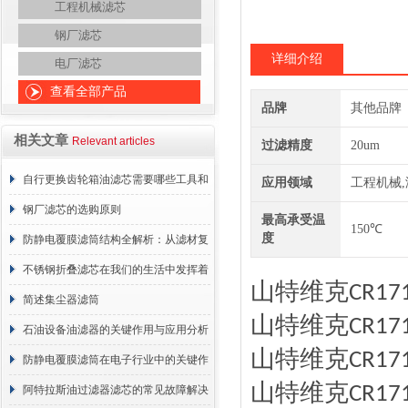
工程机械滤芯
钢厂滤芯
详细介绍
电厂滤芯
查看全部产品
品牌
其他品牌
相关文章
Relevant articles
过滤精度
20um
自行更换齿轮箱油滤芯需要哪些工具和
应用领域
工程机械
材料？
钢厂滤芯的选购原则
最高承受温
150℃
度
防静电覆膜滤筒结构全解析：从滤材复
合到整体成型
不锈钢折叠滤芯在我们的生活中发挥着
山特维克
CR17
哪些作用呢？
简述集尘器滤筒
山特维克
CR17
石油设备油滤器的关键作用与应用分析
山特维克
CR17
防静电覆膜滤筒在电子行业中的关键作
山特维克
CR17
用
阿特拉斯油过滤器滤芯的常见故障解决