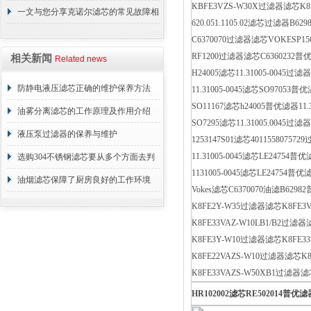
KBFE3VZS-W30X过滤器滤芯K8
正常工作
一文与您分享克诺尔滤芯的常见故障相
620.051.1105.02滤芯过滤器B62
应解决方法
C6370070过滤器滤芯VOKESP15
RF1200过滤器滤芯C6360232普优滤器
相关新闻
Related news
H24005滤芯11.31005-0045过
防静电液压滤芯正确的维护保养方法
11.31005-0045滤芯SO97053普优
SO11167滤芯h24005普优滤器11.31
油雾分离滤芯的工作原理及作用介绍
SO7295滤芯11.31005.0045过滤器
液压泵过滤器的保养与维护
1253147S01滤芯401155807572
11.31005-0045滤芯LE24754普优
选购304不锈钢滤芯要从多个方面去判
1131005-0045滤芯LE24754普优
断
油烟滤芯保障了厨房良好的工作环境
Vokes滤芯C6370070油滤B6298
K8FE2Y-W35过滤器滤芯K8FE3
K8FE33VAZ-W10LB1/B2过滤
K8FE3Y-W10过滤器滤芯K8FE3
K8FE22VAZS-W10过滤器滤芯K
K8FE33VAZS-W50XB1过滤器
HR102002
滤芯
RE502014
普优滤