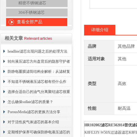
精密不锈钢滤芯
304不锈钢滤芯
查看全部产品
详细介绍
相关文章
Relevant articles
品牌
其他品牌
headline滤芯出现问题之后的处理方法
适用对象
其他
分享
转向液压滤芯方向盘背后的隐形守护者
防静电覆膜滤筒结构全解析：从滤材复
合到整体成型
不知道不锈钢液压滤芯都有些什么作
类型
高效
用？进来看
选择合适自己的油气分离聚结滤芯很重
要
怎么确保sullair滤芯的质量？
性能
耐高温
PorousMedia滤芯的更换方法分享
对于活性炭气体滤芯的基本介绍
HR102002
滤芯
RE502014
普优滤
定期维护保养可确保防静电液压滤芯的
K8FE33Y-W50X过滤器滤芯K8F