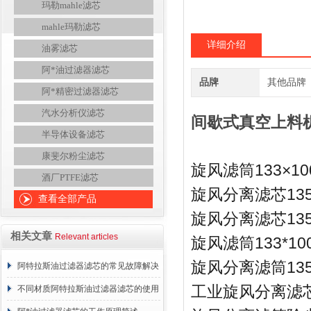
玛勒mahle滤芯
mahle玛勒滤芯
详细介绍
油雾滤芯
阿*油过滤器滤芯
品牌
其他品牌
阿*精密过滤器滤芯
汽水分析仪滤芯
间歇式真空上料机滤
半导体设备滤芯
康斐尔粉尘滤芯
133×10
旋风滤筒
酒厂PTFE滤芯
13
旋风分离滤芯
查看全部产品
13
旋风分离滤芯
相关文章
Relevant articles
133*10
旋风滤筒
13
旋风分离滤筒
阿特拉斯油过滤器滤芯的常见故障解决
工业旋风分离滤
方法介绍
不同材质阿特拉斯油过滤器滤芯的使用