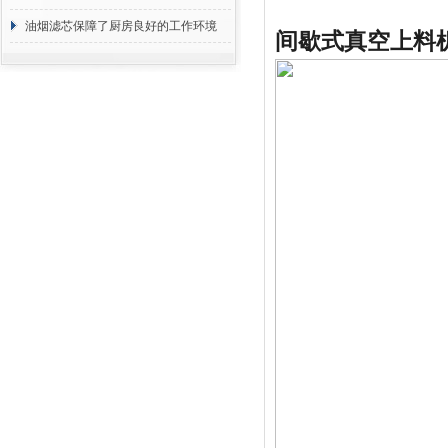
断
油烟滤芯保障了厨房良好的工作环境
间歇式真空上料机滤