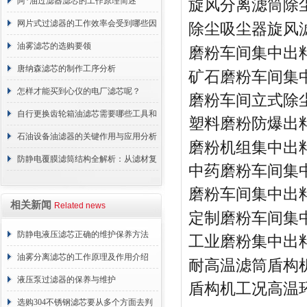
周期区别介绍
阿*油过滤器滤芯的工作原理简述
旋风分离滤筒除
网片式过滤器的工作效率会受到哪些因
除尘吸尘器旋风
素的影响？
油雾滤芯的选购要领
磨粉车间集中出
唐纳森滤芯的制作工序分析
矿石磨粉车间集
怎样才能买到心仪的电厂滤芯呢？
磨粉车间立式除
自行更换齿轮箱油滤芯需要哪些工具和
塑料磨粉防爆出
材料？
石油设备油滤器的关键作用与应用分析
磨粉机组集中出
防静电覆膜滤筒结构全解析：从滤材复
中药磨粉车间集
合到整体成型
磨粉车间集中出
相关新闻
Related news
定制磨粉车间集
防静电液压滤芯正确的维护保养方法
工业磨粉集中出
油雾分离滤芯的工作原理及作用介绍
耐高温滤筒盾构
液压泵过滤器的保养与维护
盾构机工况高温
选购304不锈钢滤芯要从多个方面去判