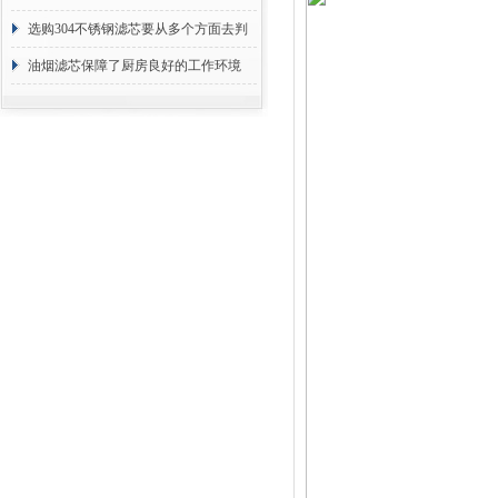
选购304不锈钢滤芯要从多个方面去判
断
油烟滤芯保障了厨房良好的工作环境