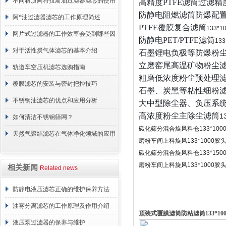
方法介绍
不同材质阿特拉斯油过滤器滤芯的使用
高精度
PTFE
滤筒过滤精
防静电阻燃滤筒防爆配
周期区别介绍
阿*油过滤器滤芯的工作原理简述
PTFE
覆膜复合
滤筒
133*1
网片式过滤器的工作效率会受到哪些因
防静电
PET/PTFE
滤筒
133
素的影响？
对于活性炭气体滤芯的基本介绍
石墨锂电负极等防爆粉
立磨窑尾高温矿物粉尘
轨道车空压机滤芯选购指南
粗磨低浓度粉尘预处理
覆膜滤芯的安装与密封把控技巧
石墨、炭黑等粘性细粉
不锈钢油滤芯的优点和应用分析
大中型除尘器、负压系
高浓度粉尘主除尘
滤筒
1
如何清洁不锈钢筛网？
碳化筛分混合旋风料仓
133*100
天然气聚结滤芯在气体净化领域的应用
磨粉车间上料旋风
133*1000
胶
与重要性
碳化筛分混合旋风料仓
133*150
磨粉车间上料旋风
133*1000
胶
相关新闻
Related news
防静电液压滤芯正确的维护保养方法
油雾分离滤芯的工作原理及作用介绍
顶装式覆膜滤筒防粘滤筒133*10
液压泵过滤器的保养与维护