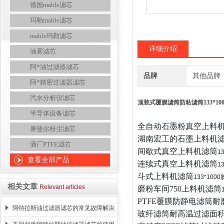
德国mahle滤芯
玛勒mahle滤芯
mahle玛勒滤芯
详细介绍
油雾滤芯
阿*油过滤器滤芯
品牌
其他品牌
阿*精密过滤器滤芯
汽水分析仪滤芯
顶装式覆膜滤筒防粘滤筒133*10
半导体设备滤芯
全自动石墨粉真空上料
康斐尔粉尘滤芯
湖南宏工的石墨上料机
酒厂PTFE滤芯
间歇式真空上料机
滤筒
1
查看全部产品
连续式真空上料机
滤筒
1
斗式上料机
滤筒
133*1000
相关文章
Relevant articles
磨粉车间
750
上料机
滤筒
PTFE
覆膜防静电滤筒耐
阿特拉斯油过滤器滤芯的常见故障解决
玻纤滤筒耐高温过滤面