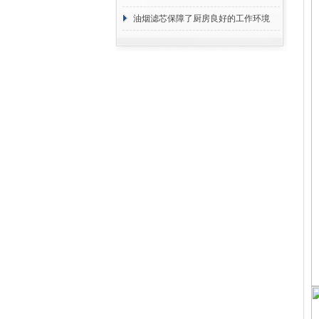
断
油烟滤芯保障了厨房良好的工作环境