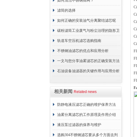
分享
如何清洁不锈钢筛网？
C
滤筒的选择
C
如何正确的安装油气分离聚结滤芯呢
C
C
碳粉滤筒工业废气与粉尘治理的隐形卫
C
士
轨道车空压机滤芯选购指南
C
不锈钢油滤芯的优点和应用分析
F
F
一文与您分享油雾滤芯的正确安装方法
F
石油设备油滤器的关键作用与应用分析
F
F
F
相关新闻
Related news
防静电液压滤芯正确的维护保养方法
油雾分离滤芯的工作原理及作用介绍
液压泵过滤器的保养与维护
选购304不锈钢滤芯要从多个方面去判