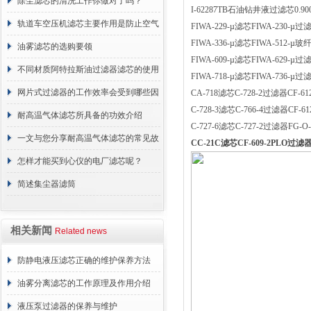
正常工作
除尘滤芯的清洗工作你做对了吗？
I-62287TB石油钻井液过滤芯0.90
轨道车空压机滤芯主要作用是防止空气
FIWA-229-µ滤芯FIWA-230-µ过滤
FIWA-336-µ滤芯FIWA-512-
中的杂质和油脂浓度升高
油雾滤芯的选购要领
FIWA-609-µ滤芯FIWA-629-µ过滤
不同材质阿特拉斯油过滤器滤芯的使用
FIWA-718-µ滤芯FIWA-736-µ过滤
周期区别介绍
网片式过滤器的工作效率会受到哪些因
CA-718滤芯C-728-2过滤器CF-6
C-728-3滤芯C-766-4过滤器CF-
素的影响？
耐高温气体滤芯所具备的功效介绍
C-727-6滤芯C-727-2过滤器FG-
一文与您分享耐高温气体滤芯的常见故
CC-21C滤芯CF-609-2PLO过滤器
障相应解决方法
怎样才能买到心仪的电厂滤芯呢？
简述集尘器滤筒
相关新闻
Related news
防静电液压滤芯正确的维护保养方法
油雾分离滤芯的工作原理及作用介绍
液压泵过滤器的保养与维护