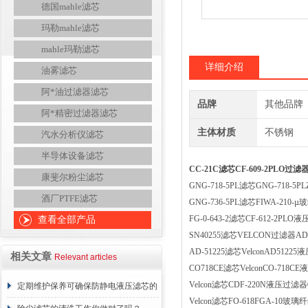
德国mahle滤芯
玛勒mahle滤芯
mahle玛勒滤芯
详细介绍
油雾滤芯
阿*油过滤器滤芯
品牌
其他品牌
阿*精密过滤器滤芯
主体材质
不锈钢
汽水分析仪滤芯
半导体设备滤芯
CC-21C滤芯CF-609-2PLO过滤器
康斐尔粉尘滤芯
GNG-718-5PL滤芯GNG-718
酒厂PTFE滤芯
GNG-736-5PL滤芯FIWA-21
FG-0-643-2滤芯CF-612-2PLO液压
查看全部产品
SN40255滤芯VELCON过滤器A
AD-51225滤芯VelconAD51225液压
相关文章
Relevant articles
CO718CE滤芯VelconCO-718CE液
Velcon滤芯CDF-220N液压过滤器0.9
定期维护保养可确保防静电液压滤芯的
Velcon滤芯FO-618FGA-10