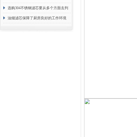
选购304不锈钢滤芯要从多个方面去判
断
油烟滤芯保障了厨房良好的工作环境