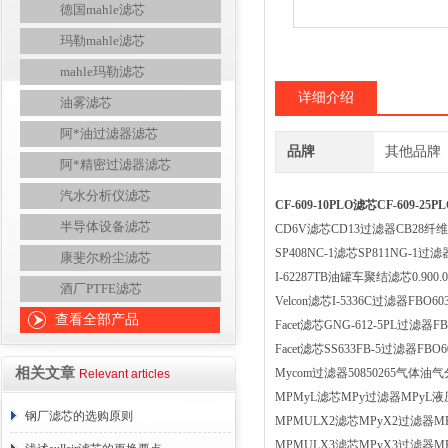
德国mahle滤芯
玛勒mahle滤芯
mahle玛勒滤芯
详细介绍
油雾滤芯
阿*油过滤器滤芯
品牌
其他品牌
阿*精密过滤器滤芯
汽水分析仪滤芯
CF-609-10PLO滤芯CF-609-2
半导体设备滤芯
CD6V滤芯CD13过滤器CB28
SP408NC-1滤芯SP811NG-1过滤器
康斐尔粉尘滤芯
I-62287TB油罐车聚结滤芯0.900.
酒厂PTFE滤芯
Velcon滤芯I-5336C过滤器FBO6
查看全部产品
Facet滤芯GNG-612-5PL过滤器
Facet滤芯SS633FB-5过滤器FB
相关文章
Mycom过滤器50850265气体
Relevant articles
MPMyL滤芯MPy过滤器MPyL液压
钢厂滤芯的选购原则
MPMULX2滤芯MPyX2过滤器MP
MPMULX3滤芯MPyX3过滤器MP