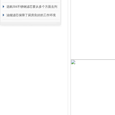
选购304不锈钢滤芯要从多个方面去判
断
油烟滤芯保障了厨房良好的工作环境