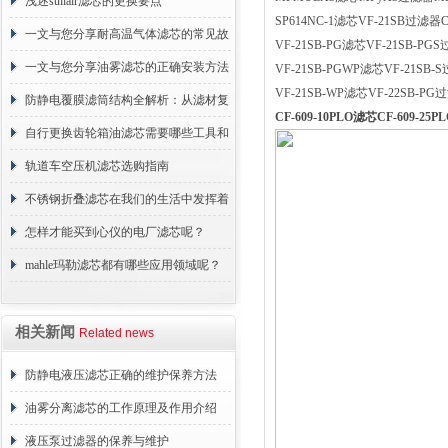
浅述sullair滤芯的更换要点
SP614NC-1滤芯VF-21SB过滤器CF
一文与您分享耐高温气体滤芯的常见故
VF-21SB-PG滤芯VF-21SB-PGS
障相应解决方法
一文与您分享油雾滤芯的正确安装方法
VF-21SB-PGWP滤芯VF-21SB-S
VF-21SB-WP滤芯VF-22SB-PG过
防静电覆膜滤筒结构全解析：从滤材复
CF-609-10PLO滤芯CF-609-2
合到整体成型
自行更换齿轮箱油滤芯需要哪些工具和
材料？
轨道车空压机滤芯选购指南
不锈钢折叠滤芯在我们的生活中发挥着
哪些作用呢？
怎样才能买到心仪的电厂滤芯呢？
mahle玛勒滤芯都有哪些应用领域呢？
相关新闻
Related news
防静电液压滤芯正确的维护保养方法
油雾分离滤芯的工作原理及作用介绍
液压泵过滤器的保养与维护