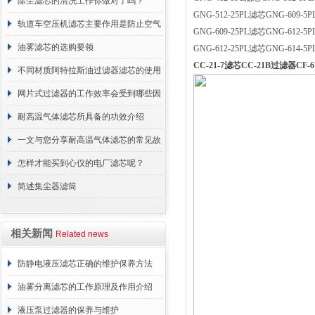
正常工作
除尘滤芯的清洗工作你做对了吗？
GNG-512-25PL滤芯GNG-60
轨道车空压机滤芯主要作用是防止空气
GNG-609-25PL滤芯GNG-61
中的杂质和油脂浓度升高
油雾滤芯的选购要领
GNG-612-25PL滤芯GNG-61
CC-21-7滤芯CC-21B过滤器CF-61
不同材质阿特拉斯油过滤器滤芯的使用
周期区别介绍
网片式过滤器的工作效率会受到哪些因
素的影响？
耐高温气体滤芯所具备的功效介绍
一文与您分享耐高温气体滤芯的常见故
障相应解决方法
怎样才能买到心仪的电厂滤芯呢？
简述集尘器滤筒
相关新闻
Related news
防静电液压滤芯正确的维护保养方法
油雾分离滤芯的工作原理及作用介绍
液压泵过滤器的保养与维护