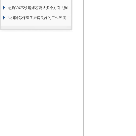
选购304不锈钢滤芯要从多个方面去判
断
油烟滤芯保障了厨房良好的工作环境