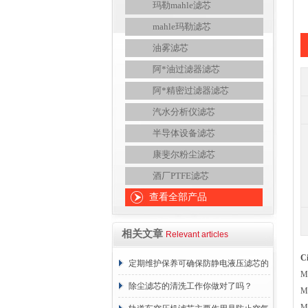
玛勒mahle滤芯
mahle玛勒滤芯
油雾滤芯
阿*油过滤器滤芯
阿*精密过滤器滤芯
汽水分析仪滤芯
半导体设备滤芯
康斐尔粉尘滤芯
酒厂PTFE滤芯
查看全部产品
相关文章
Relevant articles
C
定期维护保养可确保防静电液压滤芯的
M
正常工作
除尘滤芯的清洗工作你做对了吗？
M
M