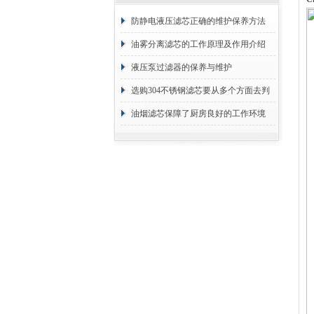
防静电液压滤芯正确的维护保养方法
油雾分离滤芯的工作原理及作用介绍
液压泵过滤器的保养与维护
选购304不锈钢滤芯要从多个方面去判
断
油烟滤芯保障了厨房良好的工作环境