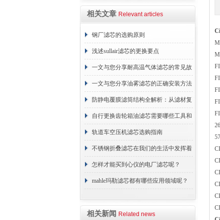
相关文章
Relevant articles
C
钢厂滤芯的选购原则
M
浅述sullair滤芯的更换要点
M
F
一文与您分享耐高温气体滤芯的常见故
F
障相应解决方法
一文与您分享油雾滤芯的正确安装方法
F
防静电覆膜滤筒结构全解析：从滤材复
F
F
合到整体成型
自行更换齿轮箱油滤芯需要哪些工具和
2
材料？
轨道车空压机滤芯选购指南
5
不锈钢折叠滤芯在我们的生活中发挥着
C
C
哪些作用呢？
怎样才能买到心仪的电厂滤芯呢？
C
mahle玛勒滤芯都有哪些应用领域呢？
C
C
C
相关新闻
Related news
C