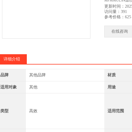
MPMMULX4滤芯
更新时间：2025-
访问量：391
FI3739C2A滤芯F
参考价格：625
FI3739C10A滤芯F
在线咨询
FI3739C30A滤芯
详细介绍
品牌
其他品牌
材质
适用对象
其他
用途
类型
高效
适用范围